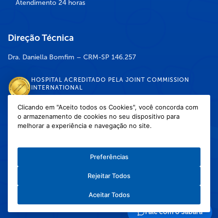
Atendimento 24 horas
Direção Técnica
Dra. Daniella Bomfim – CRM-SP 146.257
HOSPITAL ACREDITADO PELA JOINT COMMISSION
INTERNATIONAL
Clicando em "Aceito todos os Cookies", você concorda com
o armazenamento de cookies no seu dispositivo para
DISPONÍVEL NAS LOJAS
melhorar a experiência e navegação no site.
Preferências
Rejeitar Todos
Política de Privacidade
/
Política de Cookies
/
Termos e Condições de Uso
Aceitar Todos
Copyright © 2026 Hospital Infantil Sabará — Todos os direitos reservados.
Feito com
❤
pela Haapit :)
Fale com o Sabará