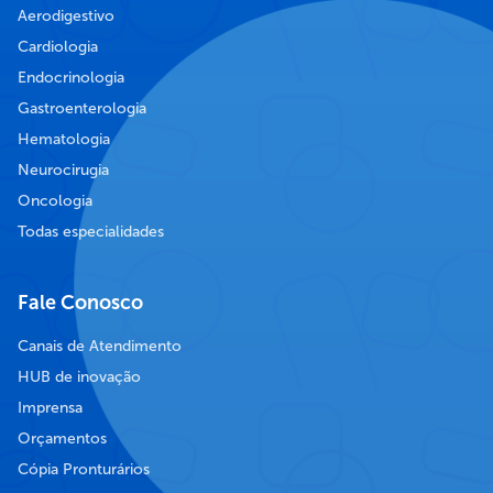
Aerodigestivo
Cardiologia
Endocrinologia
Gastroenterologia
Hematologia
Neurocirugia
Oncologia
Todas especialidades
Fale Conosco
Canais de Atendimento
HUB de inovação
Imprensa
Orçamentos
Cópia Pronturários