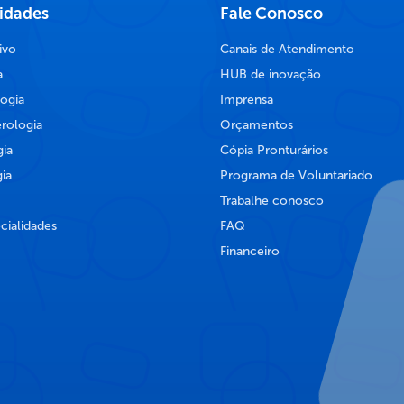
lidades
Fale Conosco
ivo
Canais de Atendimento
a
HUB de inovação
ogia
Imprensa
rologia
Orçamentos
ia
Cópia Pronturários
ia
Programa de Voluntariado
Trabalhe conosco
cialidades
FAQ
Financeiro