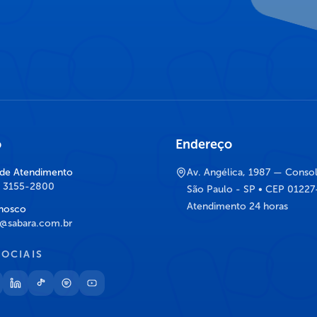
o
Endereço
 de Atendimento
Av. Angélica, 1987 — Conso
) 3155-2800
São Paulo - SP • CEP 0122
Atendimento 24 horas
nosco
@sabara.com.br
SOCIAIS