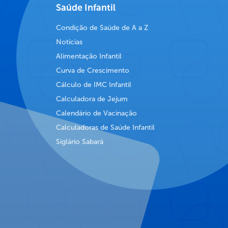
Saúde Infantil
Condição de Saúde de A a Z
Notícias
Alimentação Infantil
Curva de Crescimento
Cálculo de IMC Infantil
Calculadora de Jejum
Calendário de Vacinação
Calculadoras de Saúde Infantil
Siglário Sabará