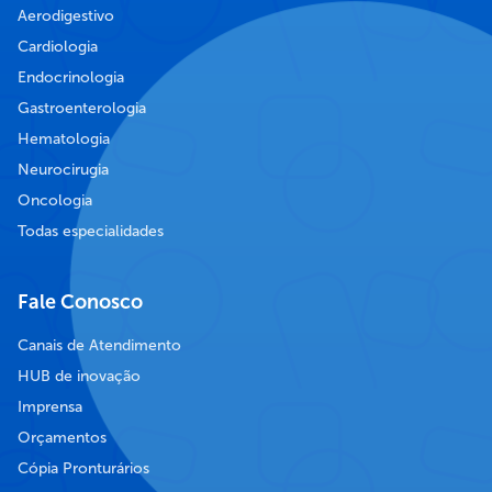
Aerodigestivo
Cardiologia
Endocrinologia
Gastroenterologia
Hematologia
Neurocirugia
Oncologia
Todas especialidades
Fale Conosco
Canais de Atendimento
HUB de inovação
Imprensa
Orçamentos
Cópia Pronturários