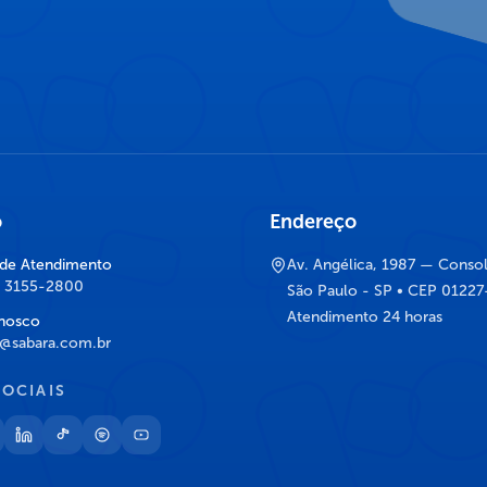
o
Endereço
 de Atendimento
Av. Angélica, 1987 — Conso
) 3155-2800
São Paulo - SP • CEP 0122
Atendimento 24 horas
nosco
@sabara.com.br
SOCIAIS