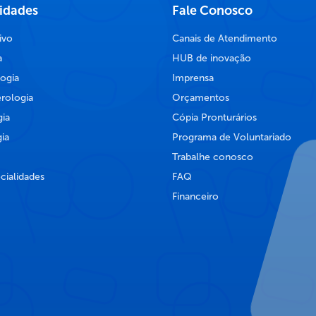
lidades
Fale Conosco
ivo
Canais de Atendimento
a
HUB de inovação
ogia
Imprensa
rologia
Orçamentos
ia
Cópia Pronturários
ia
Programa de Voluntariado
Trabalhe conosco
cialidades
FAQ
Financeiro