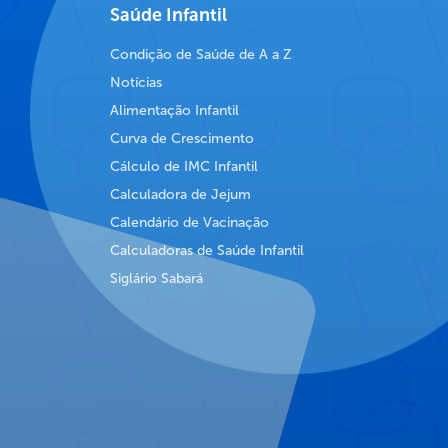
Saúde Infantil
Condição de Saúde de A a Z
Notícias
Alimentação Infantil
Curva de Crescimento
Cálculo de IMC Infantil
Calculadora de Jejum
Calendário de Vacinação
Calculadoras de Saúde Infantil
Siglário Sabará