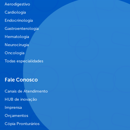
Aerodigestivo
Cardiologia
Endocrinologia
Gastroenterologia
Hematologia
Neurocirugia
Oncologia
Todas especialidades
Fale Conosco
Canais de Atendimento
HUB de inovação
Imprensa
Orçamentos
Cópia Pronturários