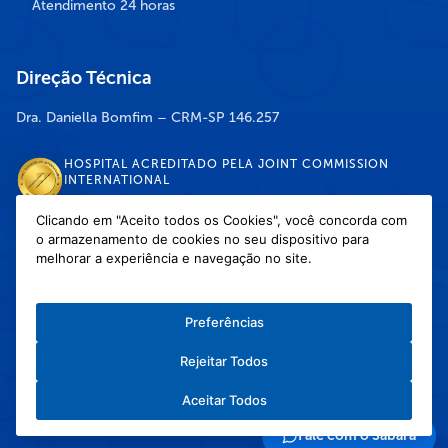
Atendimento 24 horas
Direção Técnica
Dra. Daniella Bomfim – CRM-SP 146.257
HOSPITAL ACREDITADO PELA JOINT COMMISSION
INTERNATIONAL
Clicando em "Aceito todos os Cookies", você concorda com
o armazenamento de cookies no seu dispositivo para
DISPONÍVEL NAS LOJAS
melhorar a experiência e navegação no site.
Preferências
Rejeitar Todos
Política de Privacidade
/
Política de Cookies
/
Termos e Condições de Uso
Aceitar Todos
Copyright © 2026 Hospital Infantil Sabará — Todos os direitos reservados.
Feito com
❤
pela Haapit :)
Fale com o Sabará