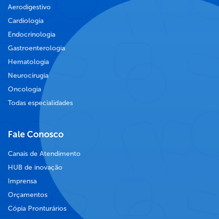
Aerodigestivo
Cardiologia
Endocrinologia
Gastroenterologia
Hematologia
Neurocirugia
Oncologia
Todas especialidades
Fale Conosco
Canais de Atendimento
HUB de inovação
Imprensa
Orçamentos
Cópia Pronturários