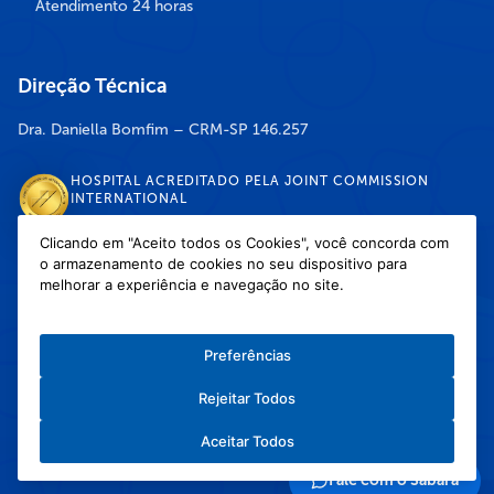
Atendimento 24 horas
Direção Técnica
Dra. Daniella Bomfim – CRM-SP 146.257
HOSPITAL ACREDITADO PELA JOINT COMMISSION
INTERNATIONAL
Clicando em "Aceito todos os Cookies", você concorda com
o armazenamento de cookies no seu dispositivo para
DISPONÍVEL NAS LOJAS
melhorar a experiência e navegação no site.
Preferências
Rejeitar Todos
Política de Privacidade
/
Política de Cookies
/
Termos e Condições de Uso
Aceitar Todos
Copyright © 2026 Hospital Infantil Sabará — Todos os direitos reservados.
Feito com
❤
pela Haapit :)
Fale com o Sabará