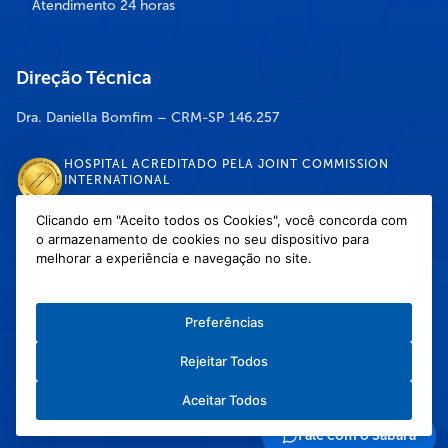
Atendimento 24 horas
Direção Técnica
Dra. Daniella Bomfim – CRM-SP 146.257
HOSPITAL ACREDITADO PELA JOINT COMMISSION
INTERNATIONAL
Clicando em "Aceito todos os Cookies", você concorda com
o armazenamento de cookies no seu dispositivo para
DISPONÍVEL NAS LOJAS
melhorar a experiência e navegação no site.
Preferências
Rejeitar Todos
Política de Privacidade
/
Política de Cookies
/
Termos e Condições de Uso
Aceitar Todos
Copyright © 2026 Hospital Infantil Sabará — Todos os direitos reservados.
Feito com
❤
pela Haapit :)
Fale com o Sabará