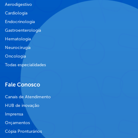
Aerodigestivo
Cardiologia
Endocrinologia
Gastroenterologia
Hematologia
Neurocirugia
Oncologia
Todas especialidades
Fale Conosco
Canais de Atendimento
HUB de inovação
Imprensa
Orçamentos
Cópia Pronturários