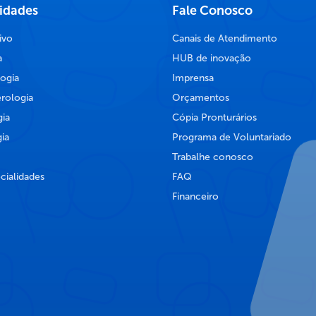
lidades
Fale Conosco
ivo
Canais de Atendimento
a
HUB de inovação
ogia
Imprensa
rologia
Orçamentos
ia
Cópia Pronturários
ia
Programa de Voluntariado
Trabalhe conosco
cialidades
FAQ
Financeiro