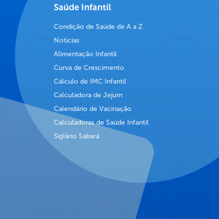
Saúde Infantil
Condição de Saúde de A a Z
Notícias
Alimentação Infantil
Curva de Crescimento
Cálculo de IMC Infantil
Calculadora de Jejum
Calendário de Vacinação
Calculadoras de Saúde Infantil
Siglário Sabará