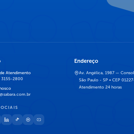
o
Endereço
 de Atendimento
Av. Angélica, 1987 — Conso
) 3155-2800
São Paulo - SP • CEP 0122
Atendimento 24 horas
nosco
@sabara.com.br
SOCIAIS