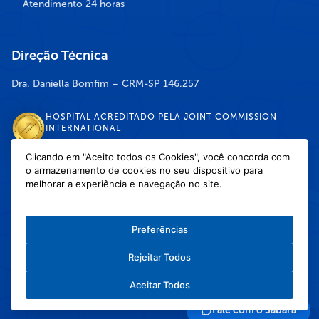
Atendimento 24 horas
Direção Técnica
Dra. Daniella Bomfim – CRM-SP 146.257
HOSPITAL ACREDITADO PELA JOINT COMMISSION
INTERNATIONAL
Clicando em "Aceito todos os Cookies", você concorda com
o armazenamento de cookies no seu dispositivo para
DISPONÍVEL NAS LOJAS
melhorar a experiência e navegação no site.
Preferências
Rejeitar Todos
Política de Privacidade
/
Política de Cookies
/
Termos e Condições de Uso
Aceitar Todos
Copyright © 2026 Hospital Infantil Sabará — Todos os direitos reservados.
Feito com
❤
pela Haapit :)
Fale com o Sabará