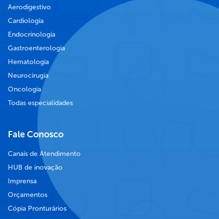
Aerodigestivo
Cardiologia
Endocrinologia
Gastroenterologia
Hematologia
Neurocirugia
Oncologia
Todas especialidades
Fale Conosco
Canais de Atendimento
HUB de inovação
Imprensa
Orçamentos
Cópia Pronturários