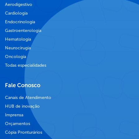
Aerodigestivo
Cardiologia
Endocrinologia
Gastroenterologia
Hematologia
Neurocirugia
Oncologia
Todas especialidades
Fale Conosco
Canais de Atendimento
HUB de inovação
Imprensa
Orçamentos
Cópia Pronturários