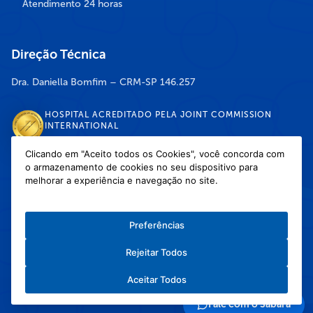
Atendimento 24 horas
Direção Técnica
Dra. Daniella Bomfim – CRM-SP 146.257
HOSPITAL ACREDITADO PELA JOINT COMMISSION
INTERNATIONAL
Clicando em "Aceito todos os Cookies", você concorda com
o armazenamento de cookies no seu dispositivo para
DISPONÍVEL NAS LOJAS
melhorar a experiência e navegação no site.
Preferências
Rejeitar Todos
Política de Privacidade
/
Política de Cookies
/
Termos e Condições de Uso
Aceitar Todos
Copyright © 2026 Hospital Infantil Sabará — Todos os direitos reservados.
Feito com
❤
pela Haapit :)
Fale com o Sabará