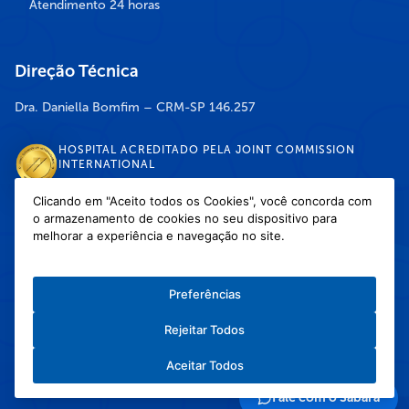
Atendimento 24 horas
Direção Técnica
Dra. Daniella Bomfim – CRM-SP 146.257
HOSPITAL ACREDITADO PELA JOINT COMMISSION
INTERNATIONAL
Clicando em "Aceito todos os Cookies", você concorda com
o armazenamento de cookies no seu dispositivo para
DISPONÍVEL NAS LOJAS
melhorar a experiência e navegação no site.
Preferências
Rejeitar Todos
Política de Privacidade
/
Política de Cookies
/
Termos e Condições de Uso
Aceitar Todos
Copyright © 2026 Hospital Infantil Sabará — Todos os direitos reservados.
Feito com
❤
pela Haapit :)
Fale com o Sabará