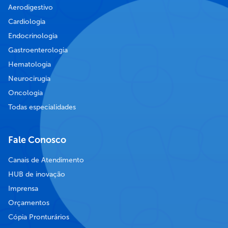
Aerodigestivo
Cardiologia
Endocrinologia
Gastroenterologia
Hematologia
Neurocirugia
Oncologia
Todas especialidades
Fale Conosco
Canais de Atendimento
HUB de inovação
Imprensa
Orçamentos
Cópia Pronturários