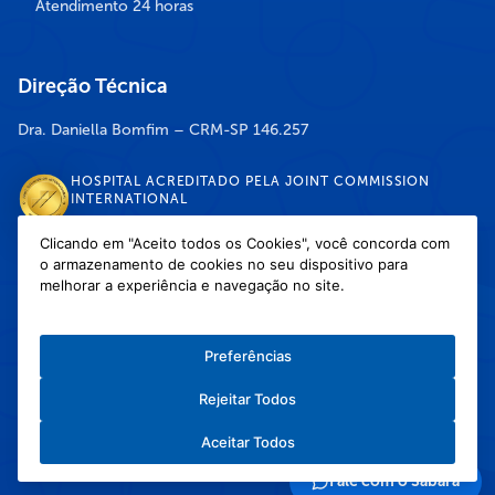
Atendimento 24 horas
Direção Técnica
Dra. Daniella Bomfim – CRM-SP 146.257
HOSPITAL ACREDITADO PELA JOINT COMMISSION
INTERNATIONAL
Clicando em "Aceito todos os Cookies", você concorda com
o armazenamento de cookies no seu dispositivo para
DISPONÍVEL NAS LOJAS
melhorar a experiência e navegação no site.
Preferências
Rejeitar Todos
Política de Privacidade
/
Política de Cookies
/
Termos e Condições de Uso
Aceitar Todos
Copyright © 2026 Hospital Infantil Sabará — Todos os direitos reservados.
Feito com
❤
pela Haapit :)
Fale com o Sabará