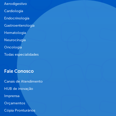
Aerodigestivo
Cardiologia
Endocrinologia
Gastroenterologia
Hematologia
Neurocirugia
Oncologia
Todas especialidades
Fale Conosco
Canais de Atendimento
HUB de inovação
Imprensa
Orçamentos
Cópia Pronturários