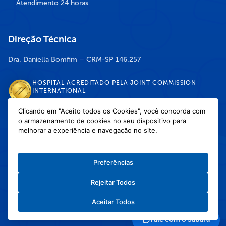
Atendimento 24 horas
Direção Técnica
Dra. Daniella Bomfim – CRM-SP 146.257
HOSPITAL ACREDITADO PELA JOINT COMMISSION
INTERNATIONAL
Clicando em "Aceito todos os Cookies", você concorda com
o armazenamento de cookies no seu dispositivo para
DISPONÍVEL NAS LOJAS
melhorar a experiência e navegação no site.
Preferências
Rejeitar Todos
Política de Privacidade
/
Política de Cookies
/
Termos e Condições de Uso
Aceitar Todos
Copyright © 2026 Hospital Infantil Sabará — Todos os direitos reservados.
Feito com
❤
pela Haapit :)
Fale com o Sabará