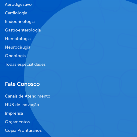
Aerodigestivo
Cardiologia
Endocrinologia
Gastroenterologia
Hematologia
Neurocirugia
Oncologia
Todas especialidades
Fale Conosco
Canais de Atendimento
HUB de inovação
Imprensa
Orçamentos
Cópia Pronturários