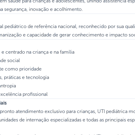
em saúde para crianças e adolescentes, unindo assistência esp
a segurança, inovação e acolhimento.
tal pediátrico de referência nacional, reconhecido por sua quali
umanização e capacidade de gerar conhecimento e impacto soc
 centrado na criança e na família
ade social
te como prioridade
, práticas e tecnologia
antropia
xcelência profissional
iais
ronto atendimento exclusivo para crianças, UTI pediátrica m
unidades de internação especializadas e todas as principais es