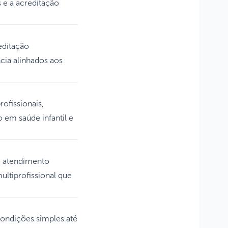
s e a acreditação
editação
cia alinhados aos
ofissionais,
 em saúde infantil e
lo atendimento
ultiprofissional que
condições simples até