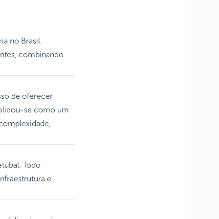
ia no Brasil.
centes, combinando
so de oferecer
nsolidou-se como um
a complexidade,
etúbal. Todo
nfraestrutura e