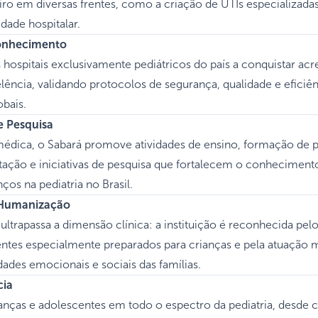
iro em diversas frentes, como a criação de UTIs especializada
idade hospitalar.
conhecimento
 hospitais exclusivamente pediátricos do país a conquistar acr
lência, validando protocolos de segurança, qualidade e eficiên
bais.
e Pesquisa
médica, o Sabará promove atividades de ensino, formação de pr
ação e iniciativas de pesquisa que fortalecem o conhecimento
os na pediatria no Brasil.
Humanização
ultrapassa a dimensão clínica: a instituição é reconhecida pe
ntes especialmente preparados para crianças e pela atuação m
ades emocionais e sociais das famílias.
cia
ianças e adolescentes em todo o espectro da pediatria, desde 