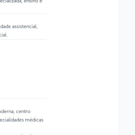
ecializada, ensino e
dade assistencial,
ial.
oderna, centro
pecialidades médicas