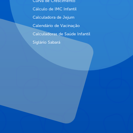
Curva de Crescimento
Cálculo de IMC Infantil
Calculadora de Jejum
Calendário de Vacinação
Calculadoras de Saúde Infantil
Siglário Sabará