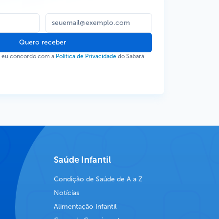
Quero receber
, eu concordo com a
Política de Privacidade
do Sabará
Saúde Infantil
Condição de Saúde de A a Z
Notícias
Alimentação Infantil