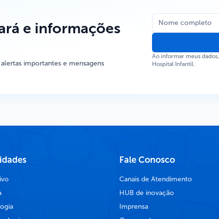
rá e informações
Ao informar meus dados
 alertas importantes e mensagens
Hospital Infantil.
lidades
Fale Conosco
ivo
Canais de Atendimento
a
HUB de inovação
ogia
Imprensa