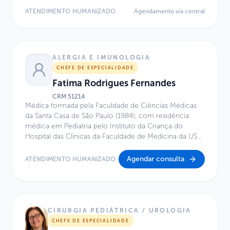
Brasileira de Otorrinolaringologia. Graduação e
ATENDIMENTO HUMANIZADO
Agendamento via central
residência em Otorrinolaringologia pela FMUSP.
ALERGIA E IMUNOLOGIA
CHEFE DE ESPECIALIDADE
Fatima Rodrigues Fernandes
CRM
51214
Médica formada pela Faculdade de Ciências Médicas
da Santa Casa de São Paulo (1984), com residência
médica em Pediatria pelo Instituto da Criança do
Hospital das Clínicas da Faculdade de Medicina da USP
(1987). Possui mestrado em Alergia e Imunologia pela
Escola Paulista de Medicina – UNIFESP (1992) e
Agendar consulta
ATENDIMENTO HUMANIZADO
Fellowship em Alergia e Imunologia pela Universidade
de Barcelona, Espanha (1990). É também MBA em
Gestão em Saúde pelo IBMEC/Insper (2007), com pós-
graduação em Pesquisa Clínica pela Faculdade de
Ciências Médicas da Santa Casa de São Paulo (2010–
CIRURGIA PEDIÁTRICA / UROLOGIA
2011), além de formação em Liderança em Primeira
CHEFE DE ESPECIALIDADE
Infância pelo Center on the Developing Child da