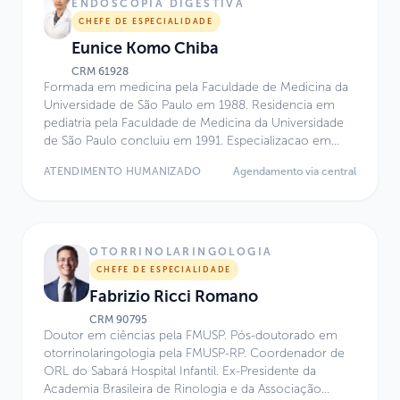
Atualmente, atua no Centro de Excelência do Hospital
ENDOSCOPIA DIGESTIVA
Infantil Sabará.
CHEFE DE ESPECIALIDADE
Eunice Komo Chiba
CRM
61928
Formada em medicina pela Faculdade de Medicina da
Universidade de São Paulo em 1988. Residencia em
pediatria pela Faculdade de Medicina da Universidade
de São Paulo concluiu em 1991. Especializacao em
Endoscopia Geral na Faculdade de Medicina da
ATENDIMENTO HUMANIZADO
Agendamento via central
Universidade de São Paulo terminou em 1992. Desde
então atua na área.
OTORRINOLARINGOLOGIA
CHEFE DE ESPECIALIDADE
Fabrizio Ricci Romano
CRM
90795
Doutor em ciências pela FMUSP. Pós-doutorado em
otorrinolaringologia pela FMUSP-RP. Coordenador de
ORL do Sabará Hospital Infantil. Ex-Presidente da
Academia Brasileira de Rinologia e da Associação