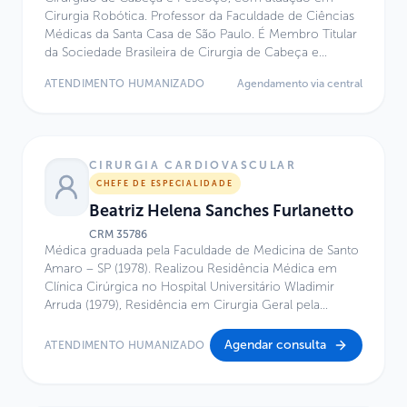
Cirurgia Robótica. Professor da Faculdade de Ciências
Médicas da Santa Casa de São Paulo. É Membro Titular
da Sociedade Brasileira de Cirurgia de Cabeça e
Pescoço e do Colégio Brasileiro de Cirurgiões.
ATENDIMENTO HUMANIZADO
Agendamento via central
CIRURGIA CARDIOVASCULAR
CHEFE DE ESPECIALIDADE
Beatriz Helena Sanches Furlanetto
CRM
35786
Médica graduada pela Faculdade de Medicina de Santo
Amaro – SP (1978). Realizou Residência Médica em
Clínica Cirúrgica no Hospital Universitário Wladimir
Arruda (1979), Residência em Cirurgia Geral pela
Faculdade de Medicina da Universidade de São Paulo –
FMUSP (1981) e Residência em Cirurgia Cardíaca no
Agendar consulta
ATENDIMENTO HUMANIZADO
Instituto do Coração do Hospital das Clínicas –
INCOR/FMUSP (1982–1983 e 1985). Possui Título de
Especialista em Cirurgia Cardiovascular pela Sociedade