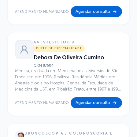
Hospital Infantil Sabará.
Agendar consulta
ATENDIMENTO HUMANIZADO
ANESTESIOLOGIA
CHEFE DE ESPECIALIDADE
Debora De Oliveira Cumino
CRM
87604
Médica, graduada em Medicina pela Universidade São
Francisco em 1996. Realizou Residência Médica em
Anestesiologia no Hospital Central da Faculdade de
Medicina da USP, em Ribeirão Preto, entre 1997 e 1999,
e Especialização em Anestesiologia Pediátrica no
Hospital Infantil Pequeno Príncipe, em Curitiba, no
Agendar consulta
ATENDIMENTO HUMANIZADO
período de 1999 a 2000. É mestre em Pesquisa em
Cirurgia pela Faculdade de Ciências Médicas da Santa
Casa de São Paulo (2013) e doutora na mesma área
pela mesma instituição (2016). Possui MBA em Gestão
em Saúde pelo INSPER, concluído em 2020.
BRONCOSCOPIA / COLONOSCOPIA E