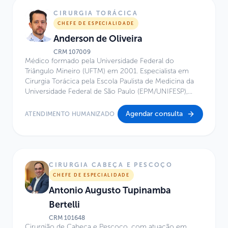
Crânio da Santa Casa de São Paulo. Integra o Corpo
Clínico do Centro de Excelência do Hospital Infantil
CIRURGIA TORÁCICA
Sabará, com atuação nas áreas de Neurocirurgia
CHEFE DE ESPECIALIDADE
Minimamente Invasiva, Neuroendoscopia, Cirurgia
Anderson de Oliveira
Endoscópica da Base do Crânio, Tumores de Hipófise,
Aneurismas Cerebrais e Hidrocefalia.
CRM
107009
Médico formado pela Universidade Federal do
Triângulo Mineiro (UFTM) em 2001. Especialista em
Cirurgia Torácica pela Escola Paulista de Medicina da
Universidade Federal de São Paulo (EPM/UNIFESP),
com conclusão em 2007. Atua como Cirurgião
Torácico no serviço de Cirurgia Torácica do GRAACC-
Agendar consulta
ATENDIMENTO HUMANIZADO
EPM desde dezembro de 2007. É Coordenador e
Chefe da Especialidade de Cirurgia Torácica do
Hospital Infantil Sabará desde 2011. Integra, desde
fevereiro de 2019, a disciplina de Cirurgia Torácica da
EPM/UNIFESP como Cirurgião Torácico.
CIRURGIA CABEÇA E PESCOÇO
CHEFE DE ESPECIALIDADE
Antonio Augusto Tupinamba
Bertelli
CRM
101648
Cirurgião de Cabeça e Pescoço, com atuação em