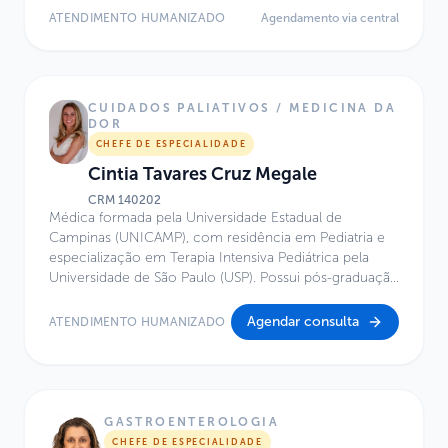
Paulista de Medicina (UNIFESP), com atuação em
ATENDIMENTO HUMANIZADO
Agendamento via central
Transplante Renal Pediátrico. Possui título de Mestre em
Ciências pela Universidade Federal de São Paulo
(UNIFESP). Atua no Centro de Excelência do Hospital
Infantil Sabará.
CUIDADOS PALIATIVOS / MEDICINA DA
DOR
CHEFE DE ESPECIALIDADE
Cintia Tavares Cruz Megale
CRM
140202
Médica formada pela Universidade Estadual de
Campinas (UNICAMP), com residência em Pediatria e
especialização em Terapia Intensiva Pediátrica pela
Universidade de São Paulo (USP). Possui pós-graduação
em Cuidados Paliativos e em Gestão em Saúde pela
Faculdade Sírio-Libanês, além de formação em
Agendar consulta
ATENDIMENTO HUMANIZADO
Avaliação e Tratamento da Dor pelo Hospital das
Clínicas da Faculdade de Medicina da USP. É titulada
como especialista em Pediatria (RQE 47511), Terapia
Intensiva Pediátrica (RQE 56262) e Cuidados Paliativos
(RQE 562621). Atua no Hospital Infantil Sabará desde
GASTROENTEROLOGIA
2012, com experiência de mais de uma década em
CHEFE DE ESPECIALIDADE