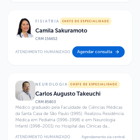
neurogenética e outras condições genéticas.
FISIATRIA
CHEFE DE ESPECIALIDADE
Camila Sakuramoto
CRM
156652
Agendar consulta
ATENDIMENTO HUMANIZADO
NEUROLOGIA
CHEFE DE ESPECIALIDADE
Carlos Augusto Takeuchi
CRM
85803
Médico graduado pela Faculdade de Ciências Médicas
da Santa Casa de São Paulo (1995). Realizou Residência
Médica em Pediatria (1996–1998) e em Neurologia
Infantil (1998–2001) no Hospital das Clínicas da
Faculdade de Medicina da Universidade de São Paulo
ATENDIMENTO HUMANIZADO
Agendamento via central
(FMUSP). Possui Título de Especialista em Pediatria pela