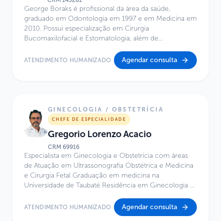
CRM
145281
George Boraks é profissional da área da saúde,
graduado em Odontologia em 1997 e em Medicina em
2010. Possui especialização em Cirurgia
Bucomaxilofacial e Estomatologia, além de
especialização em Otorrinolaringologia e Cirurgia
Craniofacial. É mestre em Ciências pelo Instituto de
Agendar consulta
ATENDIMENTO HUMANIZADO
Ciências Biomédicas da Universidade de São Paulo,
possui MBA em Gestão da Inovação e Tecnologia pelo
IPT e especialização em Biotecnologia pela UNIFESP.
Atualmente, atua no Centro de Excelência do Hospital
Infantil Sabará.
GINECOLOGIA / OBSTETRÍCIA
CHEFE DE ESPECIALIDADE
Gregorio Lorenzo Acacio
CRM
69916
Especialista em Ginecologia e Obstetrícia com áreas
de Atuação em Ultrassonografia Obstétrica e Medicina
e Cirurgia Fetal Graduação em medicina na
Universidade de Taubaté Residência em Ginecologia e
Obstetrícia no Hospital Universitário de Taubaté Mestre
e Doutor em Obstetrícia pela UNICAMP Professor
Agendar consulta
ATENDIMENTO HUMANIZADO
Adjunto de Obstetrícia na Universidade de Taubaté