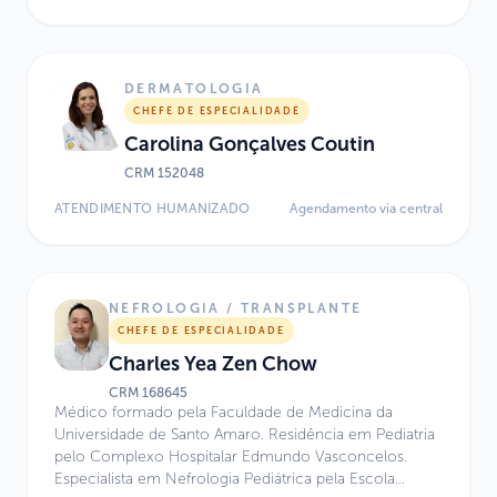
Sociedade Brasileira de Pediatria (SBP) e pela
Associação Médica Brasileira (AMB). Atua como Chefe
da Especialidade de Neurologia no Sabará Hospital
Infantil e no Hospital Israelita Albert Einstein, além de
DERMATOLOGIA
colaborar com o Centro de Medicina Diagnóstica
CHEFE DE ESPECIALIDADE
Fleury e com o Laboratório de Neurodiagnóstico
Carolina Gonçalves Coutin
Spinafrança. Possui ampla experiência em neurologia
infantil, neurodiagnóstico e assistência médica
CRM
152048
hospitalar e domiciliar.
ATENDIMENTO HUMANIZADO
Agendamento via central
NEFROLOGIA / TRANSPLANTE
CHEFE DE ESPECIALIDADE
Charles Yea Zen Chow
CRM
168645
Médico formado pela Faculdade de Medicina da
Universidade de Santo Amaro. Residência em Pediatria
pelo Complexo Hospitalar Edmundo Vasconcelos.
Especialista em Nefrologia Pediátrica pela Escola