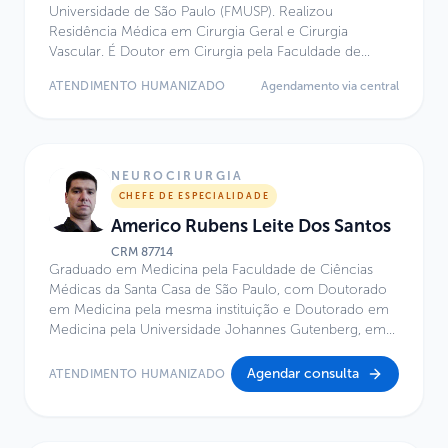
Universidade de São Paulo (FMUSP). Realizou
Residência Médica em Cirurgia Geral e Cirurgia
Vascular. É Doutor em Cirurgia pela Faculdade de
Medicina da USP. Atua como Médico Assistente do
ATENDIMENTO HUMANIZADO
Agendamento via central
Hospital Universitário da USP. Possui Título de
Especialista em Cirurgia Vascular e Endovascular pelas
Sociedades SBACV e CBR, com reconhecimento pelo
CFM/AMB. Especialidade: Cirurgia Vascular e
Endovascular. MD, PhD.
NEUROCIRURGIA
CHEFE DE ESPECIALIDADE
Americo Rubens Leite Dos Santos
CRM
87714
Graduado em Medicina pela Faculdade de Ciências
Médicas da Santa Casa de São Paulo, com Doutorado
em Medicina pela mesma instituição e Doutorado em
Medicina pela Universidade Johannes Gutenberg, em
Mainz, Alemanha. Atua como médico neurocirurgião
na Irmandade da Santa Casa de Misericórdia de São
Agendar consulta
ATENDIMENTO HUMANIZADO
Paulo. É Professor Assistente da Faculdade de Ciências
Médicas da Santa Casa de São Paulo e Coordenador
do Ambulatório Multidisciplinar de Cirurgia da Base do