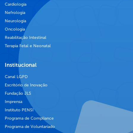
Cardiologia
Nefrologia
Neurologia
Oncologia
Reabilitação Intestinal
Terapia Fetal e Neonatal
Institucional
Canal LGPD
Escritório de Inovação
Fundação JLS
Imprensa
Instituto PENSI
Programa de Compliance
Programa de Voluntariado