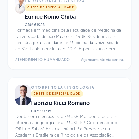
Atualmente, atua no Centro de Excelência do Hospital
ENDOSCOPIA DIGESTIVA
Infantil Sabará.
CHEFE DE ESPECIALIDADE
Eunice Komo Chiba
CRM
61928
Formada em medicina pela Faculdade de Medicina da
Universidade de São Paulo em 1988. Residencia em
pediatria pela Faculdade de Medicina da Universidade
de São Paulo concluiu em 1991. Especializacao em
Endoscopia Geral na Faculdade de Medicina da
ATENDIMENTO HUMANIZADO
Agendamento via central
Universidade de São Paulo terminou em 1992. Desde
então atua na área.
OTORRINOLARINGOLOGIA
CHEFE DE ESPECIALIDADE
Fabrizio Ricci Romano
CRM
90795
Doutor em ciências pela FMUSP. Pós-doutorado em
otorrinolaringologia pela FMUSP-RP. Coordenador de
ORL do Sabará Hospital Infantil. Ex-Presidente da
Academia Brasileira de Rinologia e da Associação