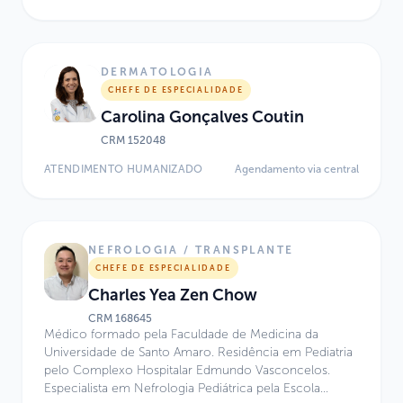
Sociedade Brasileira de Pediatria (SBP) e pela
Associação Médica Brasileira (AMB). Atua como Chefe
da Especialidade de Neurologia no Sabará Hospital
Infantil e no Hospital Israelita Albert Einstein, além de
DERMATOLOGIA
colaborar com o Centro de Medicina Diagnóstica
CHEFE DE ESPECIALIDADE
Fleury e com o Laboratório de Neurodiagnóstico
Carolina Gonçalves Coutin
Spinafrança. Possui ampla experiência em neurologia
infantil, neurodiagnóstico e assistência médica
CRM
152048
hospitalar e domiciliar.
ATENDIMENTO HUMANIZADO
Agendamento via central
NEFROLOGIA / TRANSPLANTE
CHEFE DE ESPECIALIDADE
Charles Yea Zen Chow
CRM
168645
Médico formado pela Faculdade de Medicina da
Universidade de Santo Amaro. Residência em Pediatria
pelo Complexo Hospitalar Edmundo Vasconcelos.
Especialista em Nefrologia Pediátrica pela Escola