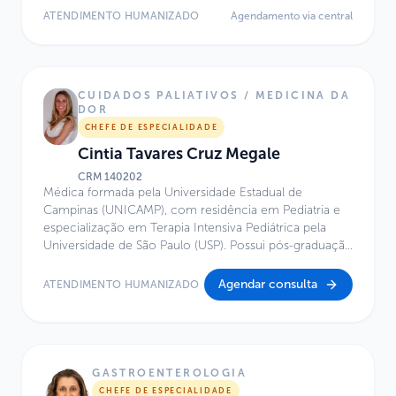
Paulista de Medicina (UNIFESP), com atuação em
ATENDIMENTO HUMANIZADO
Agendamento via central
Transplante Renal Pediátrico. Possui título de Mestre em
Ciências pela Universidade Federal de São Paulo
(UNIFESP). Atua no Centro de Excelência do Hospital
Infantil Sabará.
CUIDADOS PALIATIVOS / MEDICINA DA
DOR
CHEFE DE ESPECIALIDADE
Cintia Tavares Cruz Megale
CRM
140202
Médica formada pela Universidade Estadual de
Campinas (UNICAMP), com residência em Pediatria e
especialização em Terapia Intensiva Pediátrica pela
Universidade de São Paulo (USP). Possui pós-graduação
em Cuidados Paliativos e em Gestão em Saúde pela
Faculdade Sírio-Libanês, além de formação em
Agendar consulta
ATENDIMENTO HUMANIZADO
Avaliação e Tratamento da Dor pelo Hospital das
Clínicas da Faculdade de Medicina da USP. É titulada
como especialista em Pediatria (RQE 47511), Terapia
Intensiva Pediátrica (RQE 56262) e Cuidados Paliativos
(RQE 562621). Atua no Hospital Infantil Sabará desde
GASTROENTEROLOGIA
2012, com experiência de mais de uma década em
CHEFE DE ESPECIALIDADE