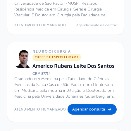
Universidade de São Paulo (FMUSP). Realizou
Residência Médica em Cirurgia Geral e Cirurgia
Vascular. É Doutor em Cirurgia pela Faculdade de
Medicina da USP. Atua como Médico Assistente do
ATENDIMENTO HUMANIZADO
Agendamento via central
Hospital Universitário da USP. Possui Título de
Especialista em Cirurgia Vascular e Endovascular pelas
Sociedades SBACV e CBR, com reconhecimento pelo
CFM/AMB. Especialidade: Cirurgia Vascular e
Endovascular. MD, PhD.
NEUROCIRURGIA
CHEFE DE ESPECIALIDADE
Americo Rubens Leite Dos Santos
CRM
87714
Graduado em Medicina pela Faculdade de Ciências
Médicas da Santa Casa de São Paulo, com Doutorado
em Medicina pela mesma instituição e Doutorado em
Medicina pela Universidade Johannes Gutenberg, em
Mainz, Alemanha. Atua como médico neurocirurgião
na Irmandade da Santa Casa de Misericórdia de São
Agendar consulta
ATENDIMENTO HUMANIZADO
Paulo. É Professor Assistente da Faculdade de Ciências
Médicas da Santa Casa de São Paulo e Coordenador
do Ambulatório Multidisciplinar de Cirurgia da Base do