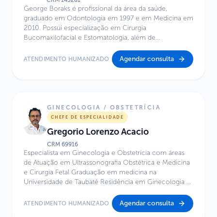
CRM
145281
George Boraks é profissional da área da saúde,
graduado em Odontologia em 1997 e em Medicina em
2010. Possui especialização em Cirurgia
Bucomaxilofacial e Estomatologia, além de
especialização em Otorrinolaringologia e Cirurgia
Craniofacial. É mestre em Ciências pelo Instituto de
Agendar consulta
ATENDIMENTO HUMANIZADO
Ciências Biomédicas da Universidade de São Paulo,
possui MBA em Gestão da Inovação e Tecnologia pelo
IPT e especialização em Biotecnologia pela UNIFESP.
Atualmente, atua no Centro de Excelência do Hospital
Infantil Sabará.
GINECOLOGIA / OBSTETRÍCIA
CHEFE DE ESPECIALIDADE
Gregorio Lorenzo Acacio
CRM
69916
Especialista em Ginecologia e Obstetrícia com áreas
de Atuação em Ultrassonografia Obstétrica e Medicina
e Cirurgia Fetal Graduação em medicina na
Universidade de Taubaté Residência em Ginecologia e
Obstetrícia no Hospital Universitário de Taubaté Mestre
e Doutor em Obstetrícia pela UNICAMP Professor
Agendar consulta
ATENDIMENTO HUMANIZADO
Adjunto de Obstetrícia na Universidade de Taubaté