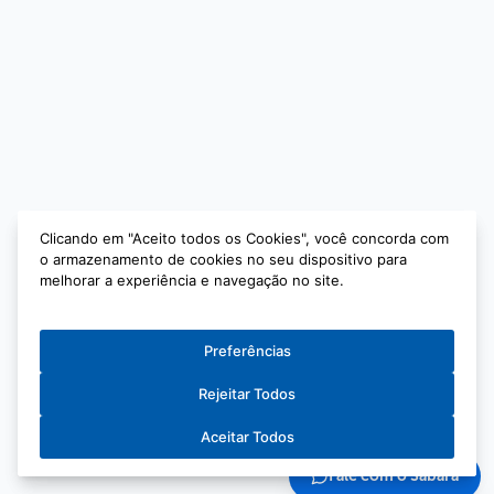
Clicando em "Aceito todos os Cookies", você concorda com
Clicando em "Aceito todos os Cookies", você concorda com
o armazenamento de cookies no seu dispositivo para
o armazenamento de cookies no seu dispositivo para
melhorar a experiência e navegação no site.
melhorar a experiência e navegação no site.
Preferências
Preferências
Rejeitar Todos
Rejeitar Todos
Aceitar Todos
Aceitar Todos
Fale com o Sabará