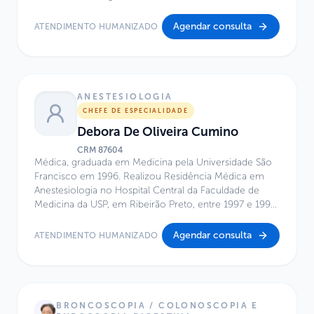
Hospital Infantil Sabará.
Agendar consulta
ATENDIMENTO HUMANIZADO
ANESTESIOLOGIA
CHEFE DE ESPECIALIDADE
Debora De Oliveira Cumino
CRM
87604
Médica, graduada em Medicina pela Universidade São
Francisco em 1996. Realizou Residência Médica em
Anestesiologia no Hospital Central da Faculdade de
Medicina da USP, em Ribeirão Preto, entre 1997 e 1999,
e Especialização em Anestesiologia Pediátrica no
Hospital Infantil Pequeno Príncipe, em Curitiba, no
Agendar consulta
ATENDIMENTO HUMANIZADO
período de 1999 a 2000. É mestre em Pesquisa em
Cirurgia pela Faculdade de Ciências Médicas da Santa
Casa de São Paulo (2013) e doutora na mesma área
pela mesma instituição (2016). Possui MBA em Gestão
em Saúde pelo INSPER, concluído em 2020.
BRONCOSCOPIA / COLONOSCOPIA E