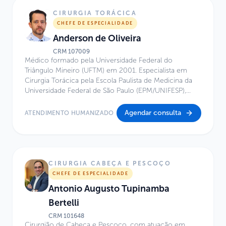
Crânio da Santa Casa de São Paulo. Integra o Corpo
Clínico do Centro de Excelência do Hospital Infantil
CIRURGIA TORÁCICA
Sabará, com atuação nas áreas de Neurocirurgia
CHEFE DE ESPECIALIDADE
Minimamente Invasiva, Neuroendoscopia, Cirurgia
Anderson de Oliveira
Endoscópica da Base do Crânio, Tumores de Hipófise,
Aneurismas Cerebrais e Hidrocefalia.
CRM
107009
Médico formado pela Universidade Federal do
Triângulo Mineiro (UFTM) em 2001. Especialista em
Cirurgia Torácica pela Escola Paulista de Medicina da
Universidade Federal de São Paulo (EPM/UNIFESP),
com conclusão em 2007. Atua como Cirurgião
Torácico no serviço de Cirurgia Torácica do GRAACC-
Agendar consulta
ATENDIMENTO HUMANIZADO
EPM desde dezembro de 2007. É Coordenador e
Chefe da Especialidade de Cirurgia Torácica do
Hospital Infantil Sabará desde 2011. Integra, desde
fevereiro de 2019, a disciplina de Cirurgia Torácica da
EPM/UNIFESP como Cirurgião Torácico.
CIRURGIA CABEÇA E PESCOÇO
CHEFE DE ESPECIALIDADE
Antonio Augusto Tupinamba
Bertelli
CRM
101648
Cirurgião de Cabeça e Pescoço, com atuação em