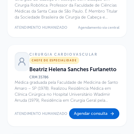
Cirurgia Robótica. Professor da Faculdade de Ciências
Médicas da Santa Casa de São Paulo. É Membro Titular
da Sociedade Brasileira de Cirurgia de Cabeça e
Pescoço e do Colégio Brasileiro de Cirurgiões.
ATENDIMENTO HUMANIZADO
Agendamento via central
CIRURGIA CARDIOVASCULAR
CHEFE DE ESPECIALIDADE
Beatriz Helena Sanches Furlanetto
CRM
35786
Médica graduada pela Faculdade de Medicina de Santo
Amaro – SP (1978). Realizou Residência Médica em
Clínica Cirúrgica no Hospital Universitário Wladimir
Arruda (1979), Residência em Cirurgia Geral pela
Faculdade de Medicina da Universidade de São Paulo –
FMUSP (1981) e Residência em Cirurgia Cardíaca no
Agendar consulta
ATENDIMENTO HUMANIZADO
Instituto do Coração do Hospital das Clínicas –
INCOR/FMUSP (1982–1983 e 1985). Possui Título de
Especialista em Cirurgia Cardiovascular pela Sociedade