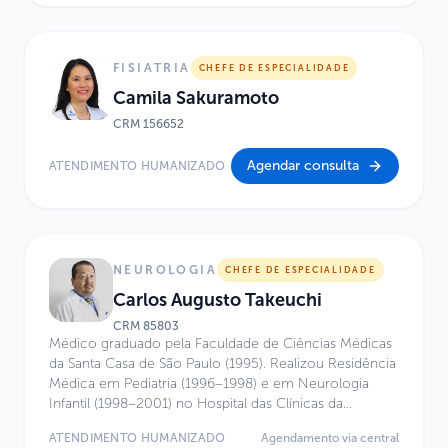
neurogenética e outras condições genéticas.
FISIATRIA
CHEFE DE ESPECIALIDADE
Camila Sakuramoto
CRM
156652
Agendar consulta
ATENDIMENTO HUMANIZADO
NEUROLOGIA
CHEFE DE ESPECIALIDADE
Carlos Augusto Takeuchi
CRM
85803
Médico graduado pela Faculdade de Ciências Médicas
da Santa Casa de São Paulo (1995). Realizou Residência
Médica em Pediatria (1996–1998) e em Neurologia
Infantil (1998–2001) no Hospital das Clínicas da
Faculdade de Medicina da Universidade de São Paulo
ATENDIMENTO HUMANIZADO
Agendamento via central
(FMUSP). Possui Título de Especialista em Pediatria pela