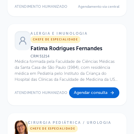
Brasileira de Otorrinolaringologia. Graduação e
ATENDIMENTO HUMANIZADO
Agendamento via central
residência em Otorrinolaringologia pela FMUSP.
ALERGIA E IMUNOLOGIA
CHEFE DE ESPECIALIDADE
Fatima Rodrigues Fernandes
CRM
51214
Médica formada pela Faculdade de Ciências Médicas
da Santa Casa de São Paulo (1984), com residência
médica em Pediatria pelo Instituto da Criança do
Hospital das Clínicas da Faculdade de Medicina da USP
(1987). Possui mestrado em Alergia e Imunologia pela
Escola Paulista de Medicina – UNIFESP (1992) e
Agendar consulta
ATENDIMENTO HUMANIZADO
Fellowship em Alergia e Imunologia pela Universidade
de Barcelona, Espanha (1990). É também MBA em
Gestão em Saúde pelo IBMEC/Insper (2007), com pós-
graduação em Pesquisa Clínica pela Faculdade de
Ciências Médicas da Santa Casa de São Paulo (2010–
CIRURGIA PEDIÁTRICA / UROLOGIA
2011), além de formação em Liderança em Primeira
CHEFE DE ESPECIALIDADE
Infância pelo Center on the Developing Child da