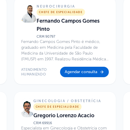
NEUROCIRURGIA
CHEFE DE ESPECIALIDADE
Fernando Campos Gomes
Pinto
CRM
90797
Fernando Campos Gomes Pinto é médico,
graduado em Medicina pela Faculdade de
Medicina da Universidade de São Paulo
(FMUSP) em 1997. Realizou Residência Médica
em Neurologia e Neurocirurgia no Hospital das
ATENDIMENTO
Clínicas da FMUSP entre 1998 e 2003 e é
Agendar consulta
HUMANIZADO
especialista em Neurocirurgia pela Sociedade
Brasileira de Neurocirurgia desde 2002. Possui
Pós-Graduação em Neurocirurgia Pediátrica
pela World Federation of Neurosurgical
Societies, concluída no período de 2004 a
GINECOLOGIA / OBSTETRÍCIA
2006, e Doutorado em Neurotraumatologia
CHEFE DE ESPECIALIDADE
Experimental pela FMUSP, obtido em 2007. É
Gregorio Lorenzo Acacio
Professor Livre-Docente pela Disciplina de
Neurocirurgia da FMUSP desde 2013 e atua
CRM
69916
Especialista em Ginecologia e Obstetrícia com
como Professor Colaborador da Faculdade de