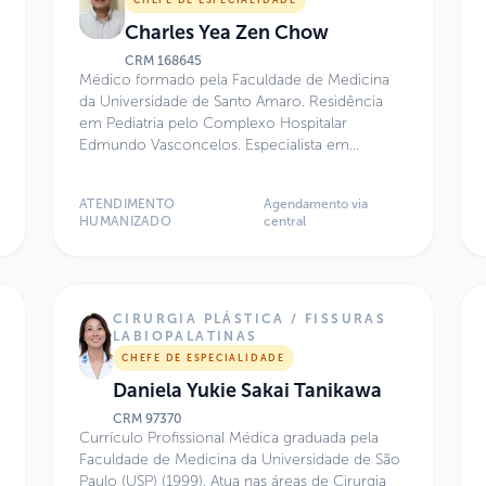
(desde 2017), Irmandade da Santa Casa de
Charles Yea Zen Chow
Misericórdia de São Paulo (desde 2019) e
Hospital da Luz (desde 2022). Atualmente, é
CRM
168645
Médico formado pela Faculdade de Medicina
Coordenadora da Cirurgia de Cardiopatias
da Universidade de Santo Amaro. Residência
Congênitas da Santa Casa de Misericórdia de
em Pediatria pelo Complexo Hospitalar
São Paulo (desde 2019) e Diretora Médica de
Edmundo Vasconcelos. Especialista em
ECMO do Hospital Infantil Ltda. (desde 2022).
Nefrologia Pediátrica pela Escola Paulista de
Medicina (UNIFESP), com atuação em
ATENDIMENTO
Agendamento via
Transplante Renal Pediátrico. Possui título de
HUMANIZADO
central
Mestre em Ciências pela Universidade Federal
de São Paulo (UNIFESP). Atua no Centro de
Excelência do Hospital Infantil Sabará.
CIRURGIA PLÁSTICA / FISSURAS
LABIOPALATINAS
CHEFE DE ESPECIALIDADE
Daniela Yukie Sakai Tanikawa
CRM
97370
Currículo Profissional Médica graduada pela
Faculdade de Medicina da Universidade de São
Paulo (USP) (1999). Atua nas áreas de Cirurgia