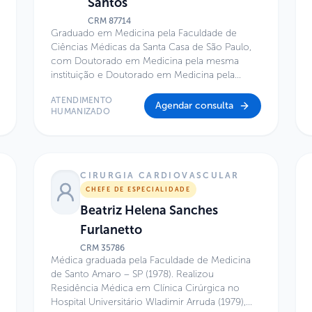
Santos
CRM
87714
Graduado em Medicina pela Faculdade de
Ciências Médicas da Santa Casa de São Paulo,
com Doutorado em Medicina pela mesma
instituição e Doutorado em Medicina pela
Universidade Johannes Gutenberg, em Mainz,
ATENDIMENTO
Alemanha. Atua como médico neurocirurgião
Agendar consulta
HUMANIZADO
na Irmandade da Santa Casa de Misericórdia de
São Paulo. É Professor Assistente da Faculdade
de Ciências Médicas da Santa Casa de São
Paulo e Coordenador do Ambulatório
Multidisciplinar de Cirurgia da Base do Crânio
CIRURGIA CARDIOVASCULAR
da Santa Casa de São Paulo. Integra o Corpo
CHEFE DE ESPECIALIDADE
Clínico do Centro de Excelência do Hospital
Beatriz Helena Sanches
Infantil Sabará, com atuação nas áreas de
Neurocirurgia Minimamente Invasiva,
Furlanetto
Neuroendoscopia, Cirurgia Endoscópica da
CRM
35786
Base do Crânio, Tumores de Hipófise,
Médica graduada pela Faculdade de Medicina
Aneurismas Cerebrais e Hidrocefalia.
de Santo Amaro – SP (1978). Realizou
Residência Médica em Clínica Cirúrgica no
Hospital Universitário Wladimir Arruda (1979),