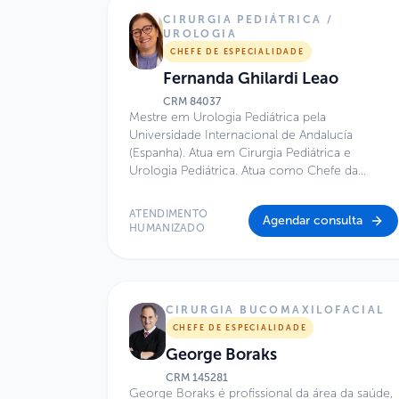
CIRURGIA PEDIÁTRICA /
UROLOGIA
CHEFE DE ESPECIALIDADE
Fernanda Ghilardi Leao
CRM
84037
Mestre em Urologia Pediátrica pela
Universidade Internacional de Andalucía
(Espanha). Atua em Cirurgia Pediátrica e
Urologia Pediátrica. Atua como Chefe da
Especialidade de Cirurgia Pediátrica do Hospital
Infantil Sabará e Médica Assistente do Serviço
ATENDIMENTO
Agendar consulta
de Urologia Pediátrica do Hospital Infantil Darcy
HUMANIZADO
Vargas. Atua no Centro de Excelência do
Hospital Infantil Sabará, é Diretora do Instituto
Furlanetto, Cirurgiã de Cardiopatias Congênitas
na Santa Casa de São Paulo, Hospital Infantil
CIRURGIA BUCOMAXILOFACIAL
Sabará e Hospital BP, além de Diretora de
ECMO do Hospital Infantil Sabará e Co-Diretora
CHEFE DE ESPECIALIDADE
de ECMO do Hospital BP.
George Boraks
CRM
145281
George Boraks é profissional da área da saúde,