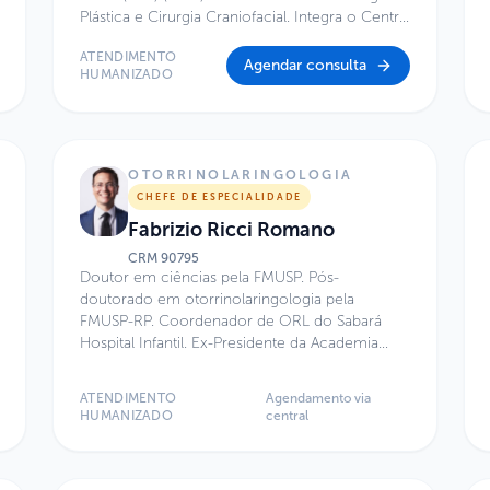
Plástica e Cirurgia Craniofacial. Integra o Centro
de Excelência do Hospital Infantil Sabará.
ATENDIMENTO
Agendar consulta
HUMANIZADO
OTORRINOLARINGOLOGIA
CHEFE DE ESPECIALIDADE
Fabrizio Ricci Romano
CRM
90795
Doutor em ciências pela FMUSP. Pós-
doutorado em otorrinolaringologia pela
FMUSP-RP. Coordenador de ORL do Sabará
Hospital Infantil. Ex-Presidente da Academia
Brasileira de Rinologia e da Associação
Brasileira de Otorrinolaringologia. Graduação e
ATENDIMENTO
Agendamento via
residência em Otorrinolaringologia pela FMUSP.
HUMANIZADO
central