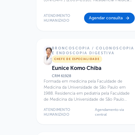
em Gastroenterologia Pediátrica pela
Universidade Federal de São Paulo (UNIFESP)
ATENDIMENTO
(2011–2012). Atualmente cursa Mestrado em
Agendar consulta
HUMANIZADO
Pediatria pela Universidade Federal de São
Paulo (UNIFESP).
BRONCOSCOPIA / COLONOSCOPIA
E ENDOSCOPIA DIGESTIVA
CHEFE DE ESPECIALIDADE
Eunice Komo Chiba
CRM
61928
Formada em medicina pela Faculdade de
Medicina da Universidade de São Paulo em
1988. Residencia em pediatria pela Faculdade
de Medicina da Universidade de São Paulo
concluiu em 1991. Especializacao em
ATENDIMENTO
Agendamento via
Endoscopia Geral na Faculdade de Medicina da
HUMANIZADO
central
Universidade de São Paulo terminou em 1992.
Desde então atua na área.