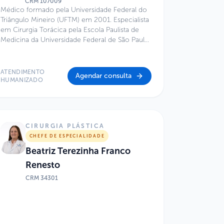
CRM
107009
Médico formado pela Universidade Federal do
Triângulo Mineiro (UFTM) em 2001. Especialista
em Cirurgia Torácica pela Escola Paulista de
Medicina da Universidade Federal de São Paulo
(EPM/UNIFESP), com conclusão em 2007. Atua
como Cirurgião Torácico no serviço de
Cirurgia Torácica do GRAACC-EPM desde
ATENDIMENTO
Agendar consulta
dezembro de 2007. É Coordenador e Chefe da
HUMANIZADO
Especialidade de Cirurgia Torácica do Hospital
Infantil Sabará desde 2011. Integra, desde
fevereiro de 2019, a disciplina de Cirurgia
Torácica da EPM/UNIFESP como Cirurgião
CIRURGIA PLÁSTICA
Torácico.
CHEFE DE ESPECIALIDADE
Beatriz Terezinha Franco
Renesto
CRM
34301