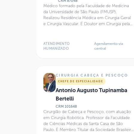
CRM
87048
Médico formado pela Faculdade de Medicina
da Universidade de São Paulo (FMUSP).
Realizou Residência Médica em Cirurgia Geral
e Cirurgia Vascular. É Doutor em Cirurgia pela
Faculdade de Medicina da USP. Atua como
Médico Assistente do Hospital Universitário da
USP. Possui Título de Especialista em Cirurgia
ATENDIMENTO
Agendamento via
Vascular e Endovascular pelas Sociedades
HUMANIZADO
central
SBACV e CBR, com reconhecimento pelo
CFM/AMB. Especialidade: Cirurgia Vascular e
Endovascular. MD, PhD.
CIRURGIA CABEÇA E PESCOÇO
CHEFE DE ESPECIALIDADE
Antonio Augusto Tupinamba
Bertelli
CRM
101648
Cirurgião de Cabeça e Pescoço, com atuação
em Cirurgia Robótica. Professor da Faculdade
de Ciências Médicas da Santa Casa de São
Paulo. É Membro Titular da Sociedade Brasileira