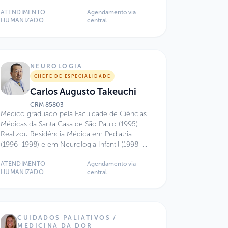
ATENDIMENTO
Agendamento via
HUMANIZADO
central
NEUROLOGIA
CHEFE DE ESPECIALIDADE
Carlos Augusto Takeuchi
CRM
85803
Médico graduado pela Faculdade de Ciências
Médicas da Santa Casa de São Paulo (1995).
Realizou Residência Médica em Pediatria
(1996–1998) e em Neurologia Infantil (1998–
2001) no Hospital das Clínicas da Faculdade de
Medicina da Universidade de São Paulo
ATENDIMENTO
Agendamento via
HUMANIZADO
central
(FMUSP). Possui Título de Especialista em
Pediatria pela Sociedade Brasileira de Pediatria
(SBP) e pela Associação Médica Brasileira
(AMB). Atua como Chefe da Especialidade de
Neurologia no Sabará Hospital Infantil e no
CUIDADOS PALIATIVOS /
Hospital Israelita Albert Einstein, além de
MEDICINA DA DOR