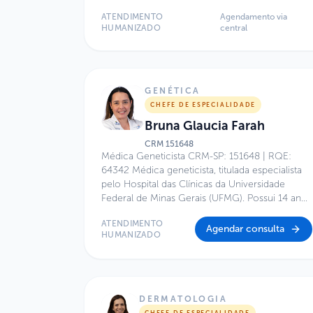
de Cirurgia de Cabeça e Pescoço e do Colégio
Brasileiro de Cirurgiões.
ATENDIMENTO
Agendamento via
HUMANIZADO
central
GENÉTICA
CHEFE DE ESPECIALIDADE
Bruna Glaucia Farah
CRM
151648
Médica Geneticista CRM-SP: 151648 | RQE:
64342 Médica geneticista, titulada especialista
pelo Hospital das Clínicas da Universidade
Federal de Minas Gerais (UFMG). Possui 14 anos
de experiência no atendimento de crianças e
ATENDIMENTO
adolescentes. Atua em Centro de Excelência
Agendar consulta
HUMANIZADO
em Saúde, com foco em síndromes genéticas,
doenças raras, transtornos do
neurodesenvolvimento, síndromes
malformativas, neurogenética e outras
condições genéticas.
DERMATOLOGIA
CHEFE DE ESPECIALIDADE