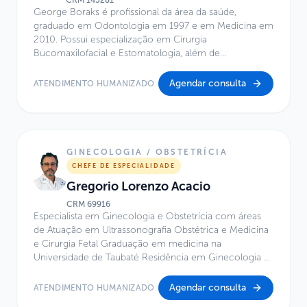
CRM
145281
George Boraks é profissional da área da saúde,
graduado em Odontologia em 1997 e em Medicina em
2010. Possui especialização em Cirurgia
Bucomaxilofacial e Estomatologia, além de
especialização em Otorrinolaringologia e Cirurgia
Craniofacial. É mestre em Ciências pelo Instituto de
Agendar consulta
ATENDIMENTO HUMANIZADO
Ciências Biomédicas da Universidade de São Paulo,
possui MBA em Gestão da Inovação e Tecnologia pelo
IPT e especialização em Biotecnologia pela UNIFESP.
Atualmente, atua no Centro de Excelência do Hospital
Infantil Sabará.
GINECOLOGIA / OBSTETRÍCIA
CHEFE DE ESPECIALIDADE
Gregorio Lorenzo Acacio
CRM
69916
Especialista em Ginecologia e Obstetrícia com áreas
de Atuação em Ultrassonografia Obstétrica e Medicina
e Cirurgia Fetal Graduação em medicina na
Universidade de Taubaté Residência em Ginecologia e
Obstetrícia no Hospital Universitário de Taubaté Mestre
e Doutor em Obstetrícia pela UNICAMP Professor
Agendar consulta
ATENDIMENTO HUMANIZADO
Adjunto de Obstetrícia na Universidade de Taubaté