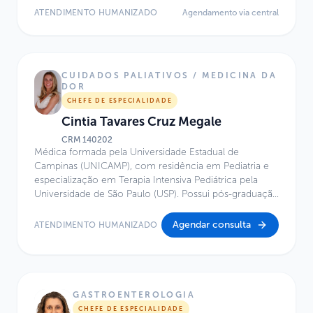
Paulista de Medicina (UNIFESP), com atuação em
ATENDIMENTO HUMANIZADO
Agendamento via central
Transplante Renal Pediátrico. Possui título de Mestre em
Ciências pela Universidade Federal de São Paulo
(UNIFESP). Atua no Centro de Excelência do Hospital
Infantil Sabará.
CUIDADOS PALIATIVOS / MEDICINA DA
DOR
CHEFE DE ESPECIALIDADE
Cintia Tavares Cruz Megale
CRM
140202
Médica formada pela Universidade Estadual de
Campinas (UNICAMP), com residência em Pediatria e
especialização em Terapia Intensiva Pediátrica pela
Universidade de São Paulo (USP). Possui pós-graduação
em Cuidados Paliativos e em Gestão em Saúde pela
Faculdade Sírio-Libanês, além de formação em
Agendar consulta
ATENDIMENTO HUMANIZADO
Avaliação e Tratamento da Dor pelo Hospital das
Clínicas da Faculdade de Medicina da USP. É titulada
como especialista em Pediatria (RQE 47511), Terapia
Intensiva Pediátrica (RQE 56262) e Cuidados Paliativos
(RQE 562621). Atua no Hospital Infantil Sabará desde
GASTROENTEROLOGIA
2012, com experiência de mais de uma década em
CHEFE DE ESPECIALIDADE