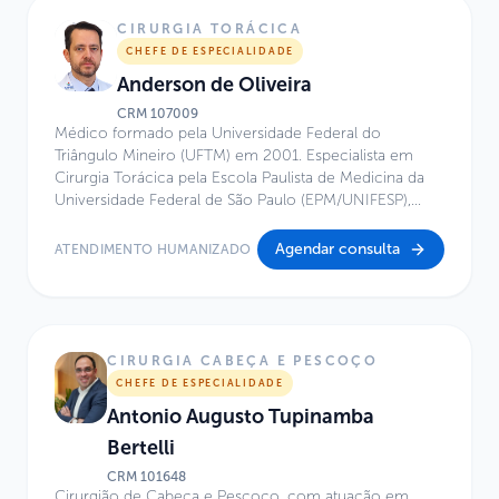
Crânio da Santa Casa de São Paulo. Integra o Corpo
Clínico do Centro de Excelência do Hospital Infantil
CIRURGIA TORÁCICA
Sabará, com atuação nas áreas de Neurocirurgia
CHEFE DE ESPECIALIDADE
Minimamente Invasiva, Neuroendoscopia, Cirurgia
Anderson de Oliveira
Endoscópica da Base do Crânio, Tumores de Hipófise,
Aneurismas Cerebrais e Hidrocefalia.
CRM
107009
Médico formado pela Universidade Federal do
Triângulo Mineiro (UFTM) em 2001. Especialista em
Cirurgia Torácica pela Escola Paulista de Medicina da
Universidade Federal de São Paulo (EPM/UNIFESP),
com conclusão em 2007. Atua como Cirurgião
Torácico no serviço de Cirurgia Torácica do GRAACC-
Agendar consulta
ATENDIMENTO HUMANIZADO
EPM desde dezembro de 2007. É Coordenador e
Chefe da Especialidade de Cirurgia Torácica do
Hospital Infantil Sabará desde 2011. Integra, desde
fevereiro de 2019, a disciplina de Cirurgia Torácica da
EPM/UNIFESP como Cirurgião Torácico.
CIRURGIA CABEÇA E PESCOÇO
CHEFE DE ESPECIALIDADE
Antonio Augusto Tupinamba
Bertelli
CRM
101648
Cirurgião de Cabeça e Pescoço, com atuação em