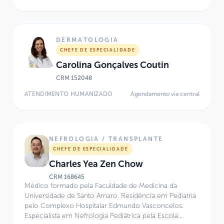
Sociedade Brasileira de Pediatria (SBP) e pela
Associação Médica Brasileira (AMB). Atua como Chefe
da Especialidade de Neurologia no Sabará Hospital
Infantil e no Hospital Israelita Albert Einstein, além de
DERMATOLOGIA
colaborar com o Centro de Medicina Diagnóstica
CHEFE DE ESPECIALIDADE
Fleury e com o Laboratório de Neurodiagnóstico
Carolina Gonçalves Coutin
Spinafrança. Possui ampla experiência em neurologia
infantil, neurodiagnóstico e assistência médica
CRM
152048
hospitalar e domiciliar.
ATENDIMENTO HUMANIZADO
Agendamento via central
NEFROLOGIA / TRANSPLANTE
CHEFE DE ESPECIALIDADE
Charles Yea Zen Chow
CRM
168645
Médico formado pela Faculdade de Medicina da
Universidade de Santo Amaro. Residência em Pediatria
pelo Complexo Hospitalar Edmundo Vasconcelos.
Especialista em Nefrologia Pediátrica pela Escola