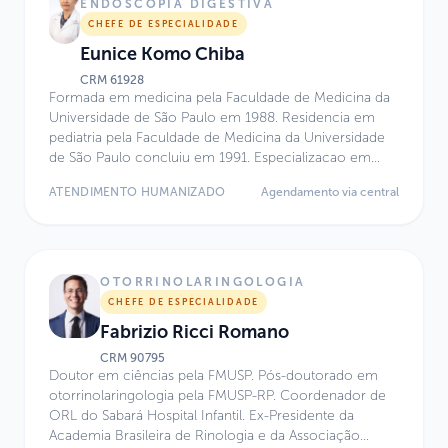
Atualmente, atua no Centro de Excelência do Hospital
ENDOSCOPIA DIGESTIVA
Infantil Sabará.
CHEFE DE ESPECIALIDADE
Eunice Komo Chiba
CRM
61928
Formada em medicina pela Faculdade de Medicina da
Universidade de São Paulo em 1988. Residencia em
pediatria pela Faculdade de Medicina da Universidade
de São Paulo concluiu em 1991. Especializacao em
Endoscopia Geral na Faculdade de Medicina da
ATENDIMENTO HUMANIZADO
Agendamento via central
Universidade de São Paulo terminou em 1992. Desde
então atua na área.
OTORRINOLARINGOLOGIA
CHEFE DE ESPECIALIDADE
Fabrizio Ricci Romano
CRM
90795
Doutor em ciências pela FMUSP. Pós-doutorado em
otorrinolaringologia pela FMUSP-RP. Coordenador de
ORL do Sabará Hospital Infantil. Ex-Presidente da
Academia Brasileira de Rinologia e da Associação