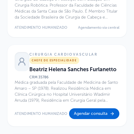
Cirurgia Robótica. Professor da Faculdade de Ciências
Médicas da Santa Casa de São Paulo. É Membro Titular
da Sociedade Brasileira de Cirurgia de Cabeça e
Pescoço e do Colégio Brasileiro de Cirurgiões.
ATENDIMENTO HUMANIZADO
Agendamento via central
CIRURGIA CARDIOVASCULAR
CHEFE DE ESPECIALIDADE
Beatriz Helena Sanches Furlanetto
CRM
35786
Médica graduada pela Faculdade de Medicina de Santo
Amaro – SP (1978). Realizou Residência Médica em
Clínica Cirúrgica no Hospital Universitário Wladimir
Arruda (1979), Residência em Cirurgia Geral pela
Faculdade de Medicina da Universidade de São Paulo –
FMUSP (1981) e Residência em Cirurgia Cardíaca no
Agendar consulta
ATENDIMENTO HUMANIZADO
Instituto do Coração do Hospital das Clínicas –
INCOR/FMUSP (1982–1983 e 1985). Possui Título de
Especialista em Cirurgia Cardiovascular pela Sociedade