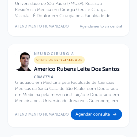
Universidade de São Paulo (FMUSP). Realizou
Residência Médica em Cirurgia Geral e Cirurgia
Vascular. É Doutor em Cirurgia pela Faculdade de
Medicina da USP. Atua como Médico Assistente do
ATENDIMENTO HUMANIZADO
Agendamento via central
Hospital Universitário da USP. Possui Título de
Especialista em Cirurgia Vascular e Endovascular pelas
Sociedades SBACV e CBR, com reconhecimento pelo
CFM/AMB. Especialidade: Cirurgia Vascular e
Endovascular. MD, PhD.
NEUROCIRURGIA
CHEFE DE ESPECIALIDADE
Americo Rubens Leite Dos Santos
CRM
87714
Graduado em Medicina pela Faculdade de Ciências
Médicas da Santa Casa de São Paulo, com Doutorado
em Medicina pela mesma instituição e Doutorado em
Medicina pela Universidade Johannes Gutenberg, em
Mainz, Alemanha. Atua como médico neurocirurgião
na Irmandade da Santa Casa de Misericórdia de São
Agendar consulta
ATENDIMENTO HUMANIZADO
Paulo. É Professor Assistente da Faculdade de Ciências
Médicas da Santa Casa de São Paulo e Coordenador
do Ambulatório Multidisciplinar de Cirurgia da Base do