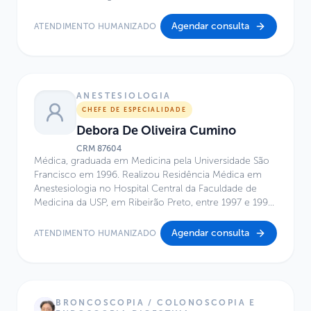
Hospital Infantil Sabará.
Agendar consulta
ATENDIMENTO HUMANIZADO
ANESTESIOLOGIA
CHEFE DE ESPECIALIDADE
Debora De Oliveira Cumino
CRM
87604
Médica, graduada em Medicina pela Universidade São
Francisco em 1996. Realizou Residência Médica em
Anestesiologia no Hospital Central da Faculdade de
Medicina da USP, em Ribeirão Preto, entre 1997 e 1999,
e Especialização em Anestesiologia Pediátrica no
Hospital Infantil Pequeno Príncipe, em Curitiba, no
Agendar consulta
ATENDIMENTO HUMANIZADO
período de 1999 a 2000. É mestre em Pesquisa em
Cirurgia pela Faculdade de Ciências Médicas da Santa
Casa de São Paulo (2013) e doutora na mesma área
pela mesma instituição (2016). Possui MBA em Gestão
em Saúde pelo INSPER, concluído em 2020.
BRONCOSCOPIA / COLONOSCOPIA E