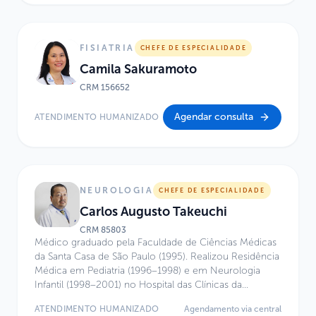
neurogenética e outras condições genéticas.
FISIATRIA
CHEFE DE ESPECIALIDADE
Camila Sakuramoto
CRM
156652
Agendar consulta
ATENDIMENTO HUMANIZADO
NEUROLOGIA
CHEFE DE ESPECIALIDADE
Carlos Augusto Takeuchi
CRM
85803
Médico graduado pela Faculdade de Ciências Médicas
da Santa Casa de São Paulo (1995). Realizou Residência
Médica em Pediatria (1996–1998) e em Neurologia
Infantil (1998–2001) no Hospital das Clínicas da
Faculdade de Medicina da Universidade de São Paulo
ATENDIMENTO HUMANIZADO
Agendamento via central
(FMUSP). Possui Título de Especialista em Pediatria pela