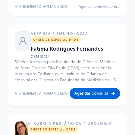
Brasileira de Otorrinolaringologia. Graduação e
ATENDIMENTO HUMANIZADO
Agendamento via central
residência em Otorrinolaringologia pela FMUSP.
ALERGIA E IMUNOLOGIA
CHEFE DE ESPECIALIDADE
Fatima Rodrigues Fernandes
CRM
51214
Médica formada pela Faculdade de Ciências Médicas
da Santa Casa de São Paulo (1984), com residência
médica em Pediatria pelo Instituto da Criança do
Hospital das Clínicas da Faculdade de Medicina da USP
(1987). Possui mestrado em Alergia e Imunologia pela
Escola Paulista de Medicina – UNIFESP (1992) e
Agendar consulta
ATENDIMENTO HUMANIZADO
Fellowship em Alergia e Imunologia pela Universidade
de Barcelona, Espanha (1990). É também MBA em
Gestão em Saúde pelo IBMEC/Insper (2007), com pós-
graduação em Pesquisa Clínica pela Faculdade de
Ciências Médicas da Santa Casa de São Paulo (2010–
CIRURGIA PEDIÁTRICA / UROLOGIA
2011), além de formação em Liderança em Primeira
CHEFE DE ESPECIALIDADE
Infância pelo Center on the Developing Child da