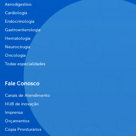
Aerodigestivo
Cardiologia
Endocrinologia
Gastroenterologia
Hematologia
Neurocirugia
Oncologia
Todas especialidades
Fale Conosco
Canais de Atendimento
HUB de inovação
Imprensa
Orçamentos
Cópia Pronturários