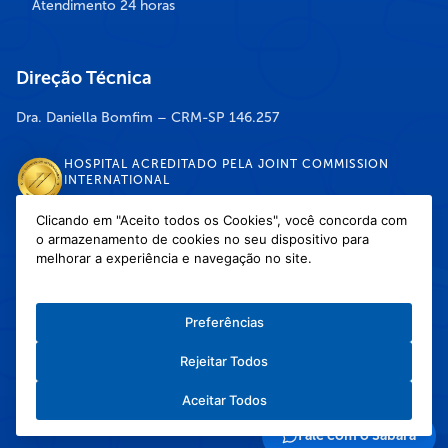
Atendimento 24 horas
Direção Técnica
Dra. Daniella Bomfim – CRM-SP 146.257
HOSPITAL ACREDITADO PELA JOINT COMMISSION
INTERNATIONAL
Clicando em "Aceito todos os Cookies", você concorda com
o armazenamento de cookies no seu dispositivo para
DISPONÍVEL NAS LOJAS
melhorar a experiência e navegação no site.
Preferências
Rejeitar Todos
Política de Privacidade
/
Política de Cookies
/
Termos e Condições de Uso
Aceitar Todos
Copyright © 2026 Hospital Infantil Sabará — Todos os direitos reservados.
Feito com
❤
pela Haapit :)
Fale com o Sabará