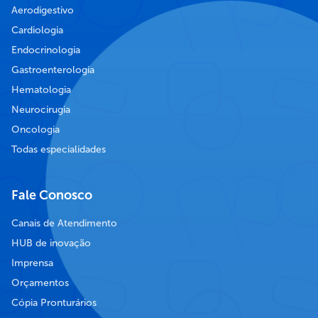
Aerodigestivo
Cardiologia
Endocrinologia
Gastroenterologia
Hematologia
Neurocirugia
Oncologia
Todas especialidades
Fale Conosco
Canais de Atendimento
HUB de inovação
Imprensa
Orçamentos
Cópia Pronturários