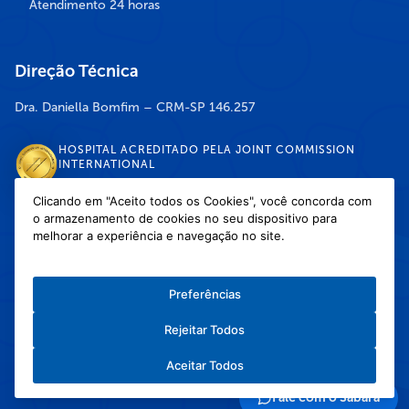
Atendimento 24 horas
Direção Técnica
Dra. Daniella Bomfim – CRM-SP 146.257
HOSPITAL ACREDITADO PELA JOINT COMMISSION
INTERNATIONAL
Clicando em "Aceito todos os Cookies", você concorda com
o armazenamento de cookies no seu dispositivo para
DISPONÍVEL NAS LOJAS
melhorar a experiência e navegação no site.
Preferências
Rejeitar Todos
Política de Privacidade
/
Política de Cookies
/
Termos e Condições de Uso
Aceitar Todos
Copyright © 2026 Hospital Infantil Sabará — Todos os direitos reservados.
Feito com
❤
pela Haapit :)
Fale com o Sabará