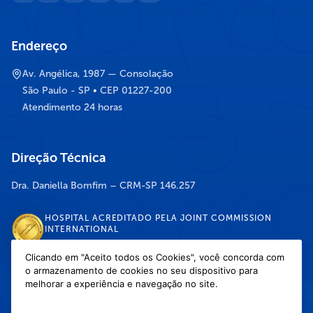
Endereço
Av. Angélica, 1987 — Consolação
São Paulo - SP • CEP 01227-200
Atendimento 24 horas
Direção Técnica
Dra. Daniella Bomfim – CRM-SP 146.257
HOSPITAL ACREDITADO PELA JOINT COMMISSION
INTERNATIONAL
Clicando em "Aceito todos os Cookies", você concorda com
o armazenamento de cookies no seu dispositivo para
DISPONÍVEL NAS LOJAS
melhorar a experiência e navegação no site.