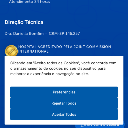
Atendimento 24 horas
Direção Técnica
Dra. Daniella Bomfim – CRM-SP 146.257
HOSPITAL ACREDITADO PELA JOINT COMMISSION
INTERNATIONAL
Clicando em "Aceito todos os Cookies", você concorda com
o armazenamento de cookies no seu dispositivo para
DISPONÍVEL NAS LOJAS
melhorar a experiência e navegação no site.
Preferências
Rejeitar Todos
Política de Privacidade
/
Política de Cookies
/
Termos e Condições de Uso
Aceitar Todos
Copyright © 2026 Hospital Infantil Sabará — Todos os direitos reservados.
Feito com
❤
pela Haapit :)
Fale com o Sabará