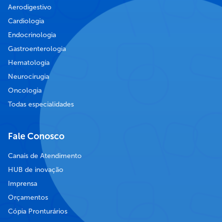
Aerodigestivo
Cardiologia
Endocrinologia
Gastroenterologia
Hematologia
Neurocirugia
Oncologia
Todas especialidades
Fale Conosco
Canais de Atendimento
HUB de inovação
Imprensa
Orçamentos
Cópia Pronturários