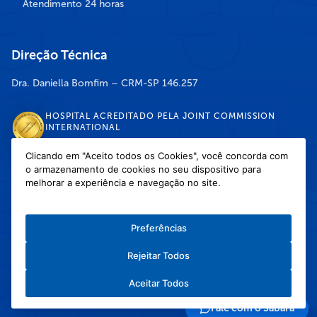
Atendimento 24 horas
Direção Técnica
Dra. Daniella Bomfim – CRM-SP 146.257
HOSPITAL ACREDITADO PELA JOINT COMMISSION
INTERNATIONAL
Clicando em "Aceito todos os Cookies", você concorda com
o armazenamento de cookies no seu dispositivo para
DISPONÍVEL NAS LOJAS
melhorar a experiência e navegação no site.
Preferências
Rejeitar Todos
Política de Privacidade
/
Política de Cookies
/
Termos e Condições de Uso
Aceitar Todos
Copyright © 2026 Hospital Infantil Sabará — Todos os direitos reservados.
Feito com
❤
pela Haapit :)
Fale com o Sabará