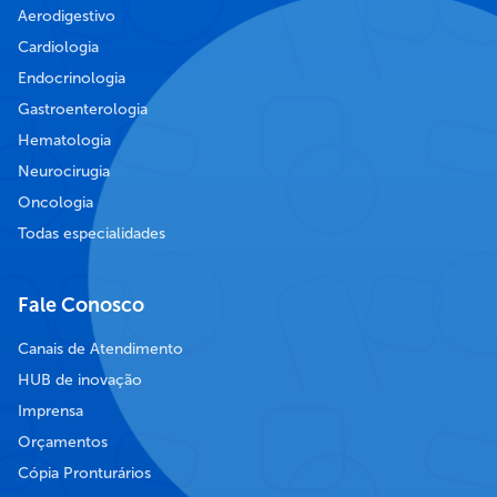
Aerodigestivo
Cardiologia
Endocrinologia
Gastroenterologia
Hematologia
Neurocirugia
Oncologia
Todas especialidades
Fale Conosco
Canais de Atendimento
HUB de inovação
Imprensa
Orçamentos
Cópia Pronturários