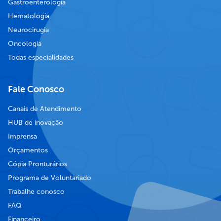
Gastroenterologia
Hematologia
Neurocirugia
Oncologia
Todas especialidades
Fale Conosco
Canais de Atendimento
HUB de inovação
Imprensa
Orçamentos
Cópia Pronturários
Programa de Voluntariado
Trabalhe conosco
FAQ
Financeiro