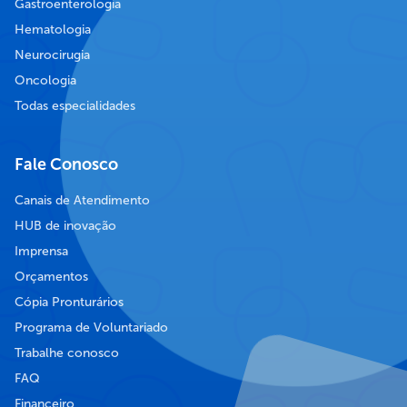
Gastroenterologia
Hematologia
Neurocirugia
Oncologia
Todas especialidades
Fale Conosco
Canais de Atendimento
HUB de inovação
Imprensa
Orçamentos
Cópia Pronturários
Programa de Voluntariado
Trabalhe conosco
FAQ
Financeiro