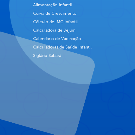
Alimentação Infantil
Curva de Crescimento
Cálculo de IMC Infantil
Calculadora de Jejum
Calendário de Vacinação
Calculadoras de Saúde Infantil
Siglário Sabará