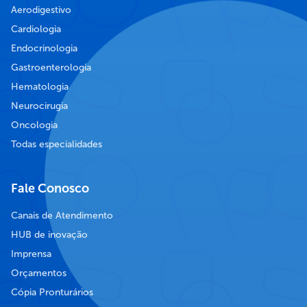
Aerodigestivo
Cardiologia
Endocrinologia
Gastroenterologia
Hematologia
Neurocirugia
Oncologia
Todas especialidades
Fale Conosco
Canais de Atendimento
HUB de inovação
Imprensa
Orçamentos
Cópia Pronturários