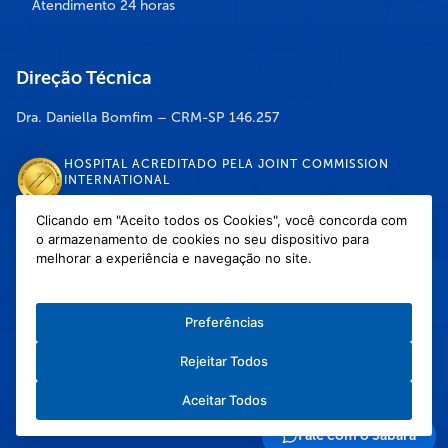
Atendimento 24 horas
Direção Técnica
Dra. Daniella Bomfim – CRM-SP 146.257
HOSPITAL ACREDITADO PELA JOINT COMMISSION
INTERNATIONAL
Clicando em "Aceito todos os Cookies", você concorda com
o armazenamento de cookies no seu dispositivo para
DISPONÍVEL NAS LOJAS
melhorar a experiência e navegação no site.
Preferências
Rejeitar Todos
Política de Privacidade
/
Política de Cookies
/
Termos e Condições de Uso
Aceitar Todos
Copyright © 2026 Hospital Infantil Sabará — Todos os direitos reservados.
Feito com
❤
pela Haapit :)
Fale com o Sabará