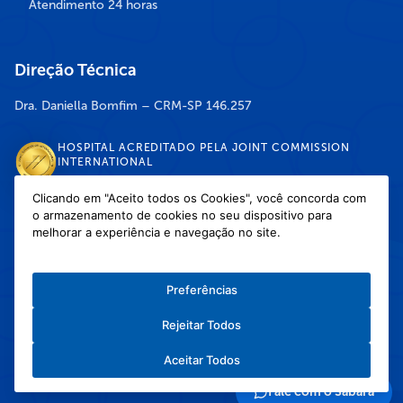
Atendimento 24 horas
Direção Técnica
Dra. Daniella Bomfim – CRM-SP 146.257
HOSPITAL ACREDITADO PELA JOINT COMMISSION
INTERNATIONAL
Clicando em "Aceito todos os Cookies", você concorda com
o armazenamento de cookies no seu dispositivo para
DISPONÍVEL NAS LOJAS
melhorar a experiência e navegação no site.
Preferências
Rejeitar Todos
Política de Privacidade
/
Política de Cookies
/
Termos e Condições de Uso
Aceitar Todos
Copyright © 2026 Hospital Infantil Sabará — Todos os direitos reservados.
Feito com
❤
pela Haapit :)
Fale com o Sabará