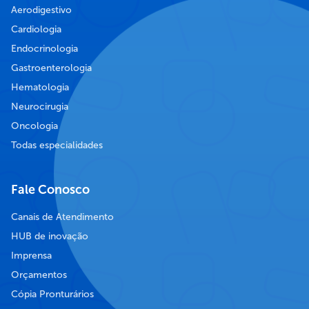
Aerodigestivo
Cardiologia
Endocrinologia
Gastroenterologia
Hematologia
Neurocirugia
Oncologia
Todas especialidades
Fale Conosco
Canais de Atendimento
HUB de inovação
Imprensa
Orçamentos
Cópia Pronturários