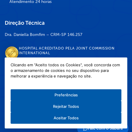
Atendimento 24 horas
Direção Técnica
Dra. Daniella Bomfim – CRM-SP 146.257
HOSPITAL ACREDITADO PELA JOINT COMMISSION
INTERNATIONAL
Clicando em "Aceito todos os Cookies", você concorda com
o armazenamento de cookies no seu dispositivo para
DISPONÍVEL NAS LOJAS
melhorar a experiência e navegação no site.
Preferências
Rejeitar Todos
Política de Privacidade
/
Política de Cookies
/
Termos e Condições de Uso
Aceitar Todos
Copyright © 2026 Hospital Infantil Sabará — Todos os direitos reservados.
Feito com
❤
pela Haapit :)
Fale com o Sabará