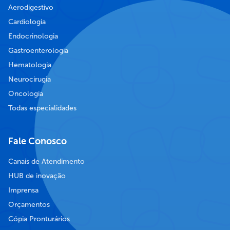
Aerodigestivo
Cardiologia
Endocrinologia
Gastroenterologia
Hematologia
Neurocirugia
Oncologia
Todas especialidades
Fale Conosco
Canais de Atendimento
HUB de inovação
Imprensa
Orçamentos
Cópia Pronturários