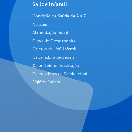
Saúde Infantil
Condição de Saúde de A a Z
Notícias
Alimentação Infantil
Curva de Crescimento
Cálculo de IMC Infantil
Calculadora de Jejum
Calendário de Vacinação
Calculadoras de Saúde Infantil
Siglário Sabará