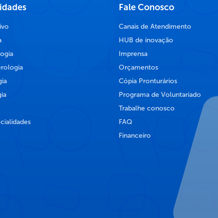
lidades
Fale Conosco
ivo
Canais de Atendimento
a
HUB de inovação
ogia
Imprensa
rologia
Orçamentos
ia
Cópia Pronturários
ia
Programa de Voluntariado
Trabalhe conosco
cialidades
FAQ
Financeiro