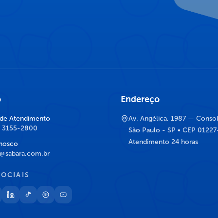
o
Endereço
 de Atendimento
Av. Angélica, 1987 — Conso
) 3155-2800
São Paulo - SP • CEP 0122
Atendimento 24 horas
nosco
@sabara.com.br
SOCIAIS