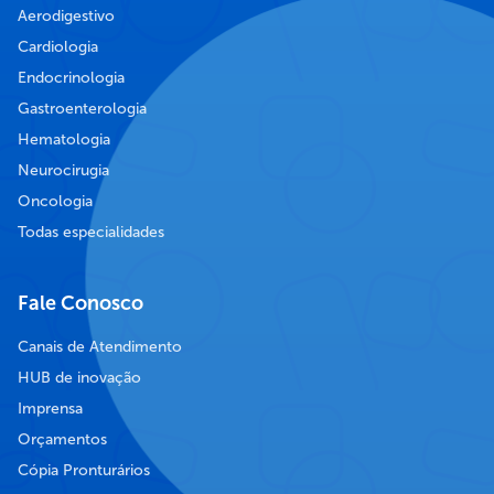
Aerodigestivo
Cardiologia
Endocrinologia
Gastroenterologia
Hematologia
Neurocirugia
Oncologia
Todas especialidades
Fale Conosco
Canais de Atendimento
HUB de inovação
Imprensa
Orçamentos
Cópia Pronturários