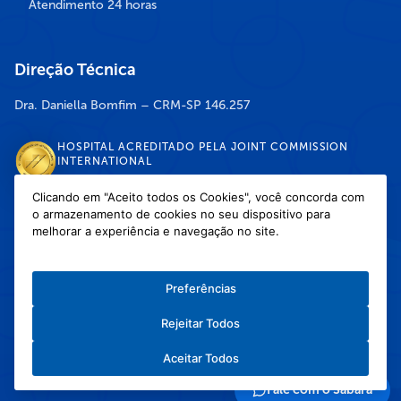
Atendimento 24 horas
Direção Técnica
Dra. Daniella Bomfim – CRM-SP 146.257
HOSPITAL ACREDITADO PELA JOINT COMMISSION
INTERNATIONAL
Clicando em "Aceito todos os Cookies", você concorda com
o armazenamento de cookies no seu dispositivo para
DISPONÍVEL NAS LOJAS
melhorar a experiência e navegação no site.
Preferências
Rejeitar Todos
Política de Privacidade
/
Política de Cookies
/
Termos e Condições de Uso
Aceitar Todos
Copyright © 2026 Hospital Infantil Sabará — Todos os direitos reservados.
Feito com
❤
pela Haapit :)
Fale com o Sabará