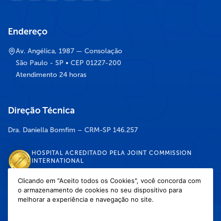
Endereço
Av. Angélica, 1987 — Consolação
São Paulo - SP • CEP 01227-200
Atendimento 24 horas
Direção Técnica
Dra. Daniella Bomfim – CRM-SP 146.257
HOSPITAL ACREDITADO PELA JOINT COMMISSION
INTERNATIONAL
Clicando em "Aceito todos os Cookies", você concorda com
o armazenamento de cookies no seu dispositivo para
DISPONÍVEL NAS LOJAS
melhorar a experiência e navegação no site.