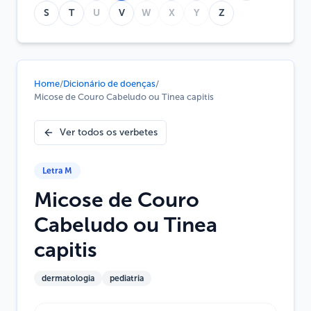
S
T
U
V
W
X
Y
Z
Home
/
Dicionário de doenças
/
Micose de Couro Cabeludo ou Tinea capitis
Ver todos os verbetes
Letra
M
Micose de Couro
Cabeludo ou Tinea
capitis
dermatologia
pediatria