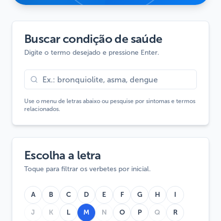
Buscar condição de saúde
Digite o termo desejado e pressione Enter.
Use o menu de letras abaixo ou pesquise por sintomas e termos
relacionados.
Escolha a letra
Toque para filtrar os verbetes por inicial.
A
B
C
D
E
F
G
H
I
J
K
L
M
N
O
P
Q
R