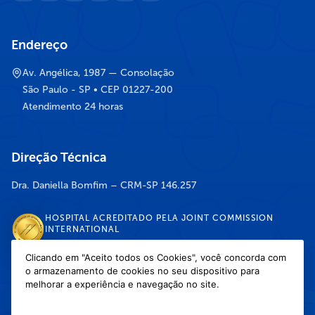
Endereço
Av. Angélica, 1987 — Consolação
São Paulo - SP • CEP 01227-200
Atendimento 24 horas
Direção Técnica
Dra. Daniella Bomfim – CRM-SP 146.257
HOSPITAL ACREDITADO PELA JOINT COMMISSION
INTERNATIONAL
Clicando em "Aceito todos os Cookies", você concorda com
o armazenamento de cookies no seu dispositivo para
DISPONÍVEL NAS LOJAS
melhorar a experiência e navegação no site.