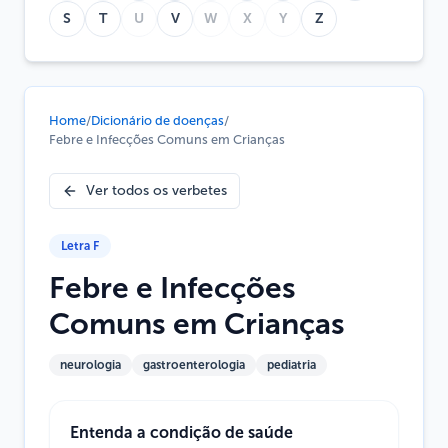
S
T
U
V
W
X
Y
Z
Home
/
Dicionário de doenças
/
Febre e Infecções Comuns em Crianças
Ver todos os verbetes
Letra
F
Febre e Infecções
Comuns em Crianças
neurologia
gastroenterologia
pediatria
Entenda a condição de saúde