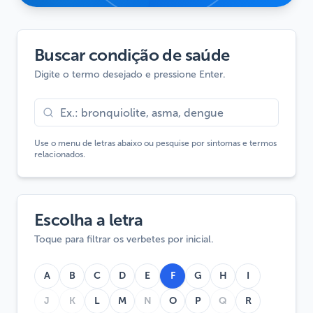
Buscar condição de saúde
Digite o termo desejado e pressione Enter.
Use o menu de letras abaixo ou pesquise por sintomas e termos
relacionados.
Escolha a letra
Toque para filtrar os verbetes por inicial.
A
B
C
D
E
F
G
H
I
J
K
L
M
N
O
P
Q
R