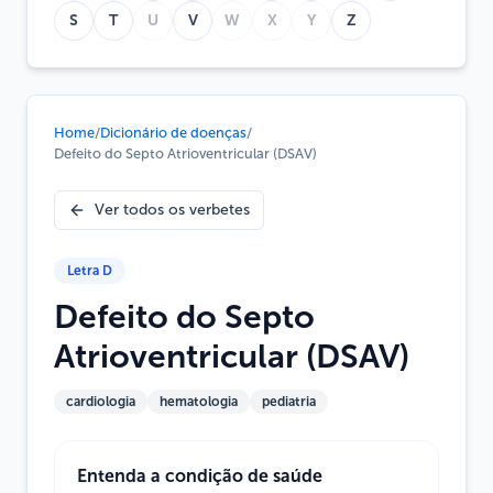
S
T
U
V
W
X
Y
Z
Home
/
Dicionário de doenças
/
Defeito do Septo Atrioventricular (DSAV)
Ver todos os verbetes
Letra
D
Defeito do Septo
Atrioventricular (DSAV)
cardiologia
hematologia
pediatria
Entenda a condição de saúde