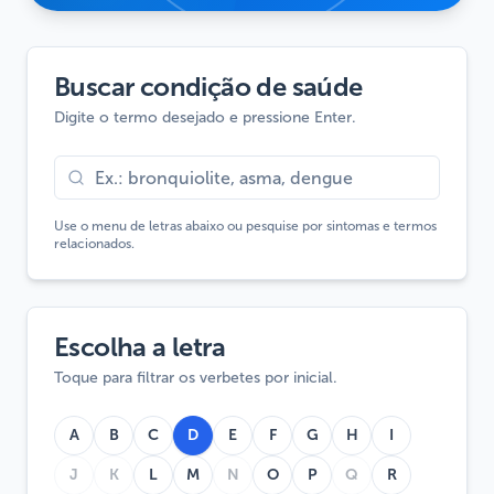
Buscar condição de saúde
Digite o termo desejado e pressione Enter.
Use o menu de letras abaixo ou pesquise por sintomas e termos
relacionados.
Escolha a letra
Toque para filtrar os verbetes por inicial.
A
B
C
D
E
F
G
H
I
J
K
L
M
N
O
P
Q
R