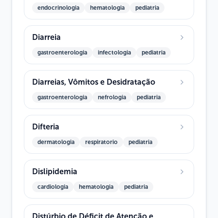
endocrinologia
hematologia
pediatria
Diarreia
gastroenterologia
infectologia
pediatria
Diarreias, Vômitos e Desidratação
gastroenterologia
nefrologia
pediatria
Difteria
dermatologia
respiratorio
pediatria
Dislipidemia
cardiologia
hematologia
pediatria
Distúrbio de Déficit de Atenção e