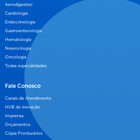
Aerodigestivo
Cardiologia
Endocrinologia
Gastroenterologia
Hematologia
Neurocirugia
Oncologia
Todas especialidades
Fale Conosco
Canais de Atendimento
HUB de inovação
Imprensa
Orçamentos
Cópia Pronturários