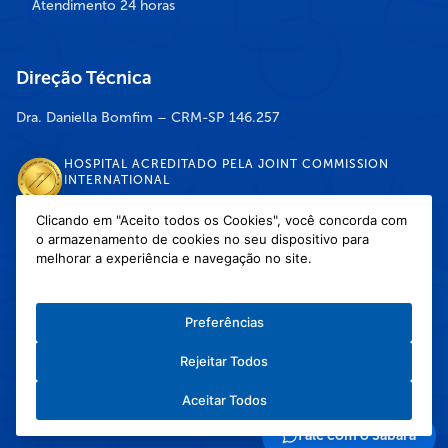
Atendimento 24 horas
Direção Técnica
Dra. Daniella Bomfim – CRM-SP 146.257
HOSPITAL ACREDITADO PELA JOINT COMMISSION
INTERNATIONAL
Clicando em "Aceito todos os Cookies", você concorda com
o armazenamento de cookies no seu dispositivo para
DISPONÍVEL NAS LOJAS
melhorar a experiência e navegação no site.
Preferências
Rejeitar Todos
Política de Privacidade
/
Política de Cookies
/
Termos e Condições de Uso
Aceitar Todos
Copyright © 2026 Hospital Infantil Sabará — Todos os direitos reservados.
Feito com
❤
pela Haapit :)
Fale com o Sabará