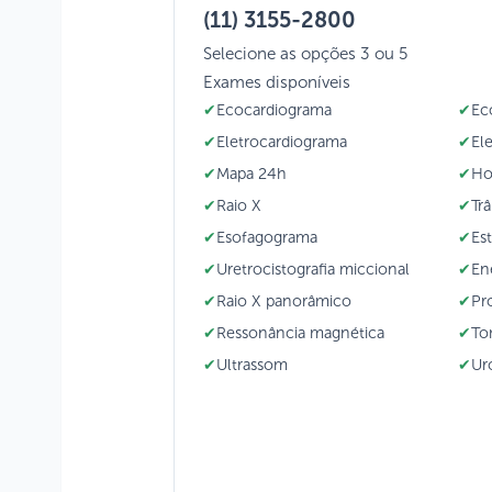
(11) 3155-2800
Selecione as opções 3 ou 5
Exames disponíveis
Ecocardiograma
Ec
Eletrocardiograma
El
Mapa 24h
Ho
Raio X
Trâ
Esofagograma
Es
Uretrocistografia miccional
En
Raio X panorâmico
Pr
Ressonância magnética
To
Ultrassom
Ur