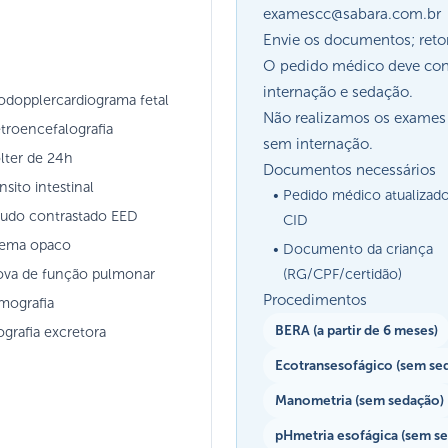
examescc@sabara.com.br
Envie os documentos; reto
O pedido médico deve conte
internação e sedação.
odopplercardiograma fetal
Não realizamos os exames 
etroencefalografia
sem internação.
lter de 24h
Documentos necessários
nsito intestinal
Pedido médico atualiza
tudo contrastado EED
CID
ema opaco
Documento da criança
ova de função pulmonar
(RG/CPF/certidão)
Procedimentos
mografia
BERA (a partir de 6 meses)
ografia excretora
Ecotransesofágico (sem se
Manometria (sem sedação)
pHmetria esofágica (sem s