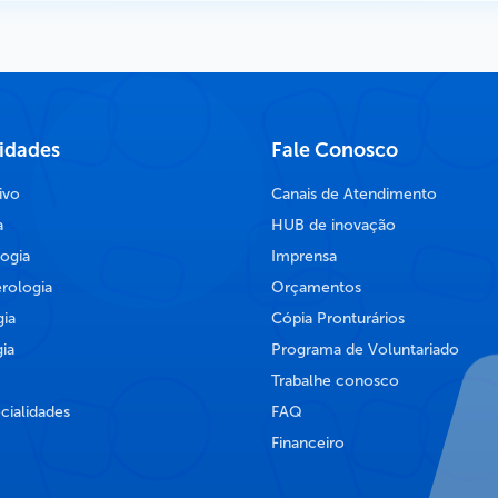
lidades
Fale Conosco
ivo
Canais de Atendimento
a
HUB de inovação
ogia
Imprensa
rologia
Orçamentos
ia
Cópia Pronturários
ia
Programa de Voluntariado
Trabalhe conosco
cialidades
FAQ
Financeiro